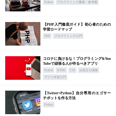
Python
プログラミング書籍・参考書
【PHP入門徹底ガイド】初心者のための
学習ロードマップ
PHP
プログラミング入門
コロナに負けるな！プログラミング&You
Tubeで頑張る人が作るべきアプリ
Python
HTML
CSS
お役立ち情報
アプリ学習入門
【Twitter×Python】自分専用のエゴサー
チボットを作る方法
Python