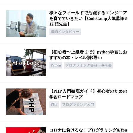
様々なフィールドで活躍するエンジニア
を育てていきたい【CodeCamp人気講師 #
12 舘先生】
講師インタビュー
【初心者〜上級者まで】python学習にお
すすめの本・レベル別3選+α
Python
プログラミング書籍・参考書
【PHP入門徹底ガイド】初心者のための
学習ロードマップ
PHP
プログラミング入門
コロナに負けるな！プログラミング&You