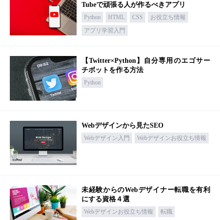
Tubeで頑張る人が作るべきアプリ
Python
HTML
CSS
お役立ち情報
アプリ学習入門
【Twitter×Python】自分専用のエゴサー
チボットを作る方法
Python
Webデザインから見たSEO
Webデザイン入門
Webデザインお役立ち情報
未経験からのWebデザイナー転職を有利
にする資格４選
Webデザインお役立ち情報
転職