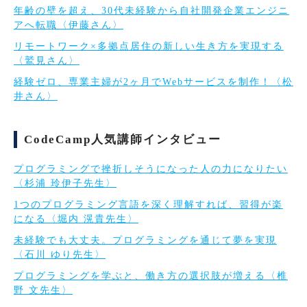
年齢の壁を超え、30代未経験から自社開発企業エンジニ
アへ転職〈伊藤さん〉
リモートワーク×多拠点居住の新しい生き方を実現する
〈鷲見さん〉
経験ゼロ、専業主婦が2ヶ月でWebサービスを制作！〈松
井さん〉
CodeCamp人気講師インタビュー
プログラミングで挫折しそうになった人の力になりたい
〈杉浦 玲伊子先生〉
1つのプログラミング言語を深く理解すれば、習得が楽
になる〈堀内 滉貴先生〉
未経験でも大丈夫。プログラミングを通じて夢を実現
〈石川 ゆり先生〉
プログラミングを学ぶと、働き方の選択肢が増える〈椎
野 文先生〉