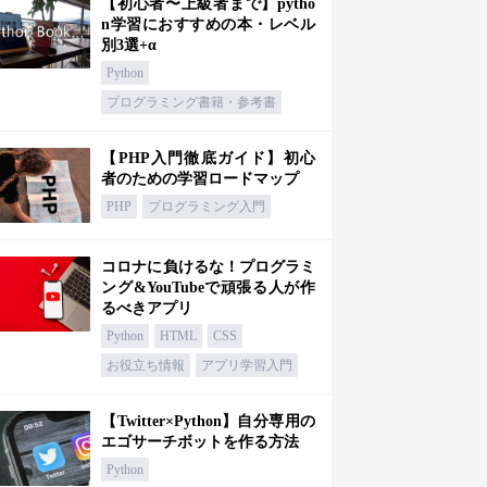
【初心者〜上級者まで】pytho
n学習におすすめの本・レベル
別3選+α
Python
プログラミング書籍・参考書
【PHP入門徹底ガイド】初心
者のための学習ロードマップ
PHP
プログラミング入門
コロナに負けるな！プログラミ
ング&YouTubeで頑張る人が作
るべきアプリ
Python
HTML
CSS
お役立ち情報
アプリ学習入門
【Twitter×Python】自分専用の
エゴサーチボットを作る方法
Python