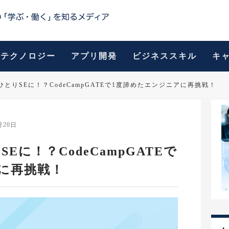
テクノロジー
アプリ開発
ビジネススキル
キ
とりSEに！？CodeCampGATEで1度諦めたエンジニアに再挑戦！
月20日
に！？CodeCampGATEで
に再挑戦！