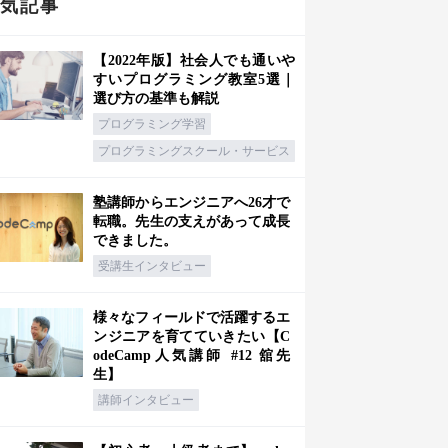
人気記事
【2022年版】社会人でも通いや
すいプログラミング教室5選｜
選び方の基準も解説
プログラミング学習
プログラミングスクール・サービス
塾講師からエンジニアへ26才で
転職。先生の支えがあって成長
できました。
受講生インタビュー
様々なフィールドで活躍するエ
ンジニアを育てていきたい【C
odeCamp人気講師 #12 舘先
生】
講師インタビュー