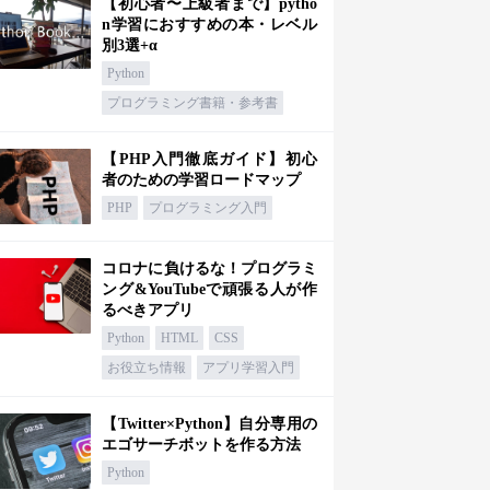
【初心者〜上級者まで】pytho
n学習におすすめの本・レベル
別3選+α
Python
プログラミング書籍・参考書
【PHP入門徹底ガイド】初心
者のための学習ロードマップ
PHP
プログラミング入門
コロナに負けるな！プログラミ
ング&YouTubeで頑張る人が作
るべきアプリ
Python
HTML
CSS
お役立ち情報
アプリ学習入門
【Twitter×Python】自分専用の
エゴサーチボットを作る方法
Python