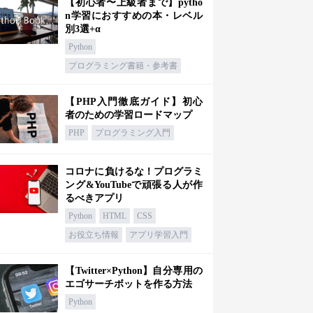
【初心者〜上級者まで】pytho
n学習におすすめの本・レベル
別3選+α
Python
プログラミング書籍・参考書
【PHP入門徹底ガイド】初心
者のための学習ロードマップ
PHP
プログラミング入門
コロナに負けるな！プログラミ
ング&YouTubeで頑張る人が作
るべきアプリ
Python
HTML
CSS
お役立ち情報
アプリ学習入門
【Twitter×Python】自分専用の
エゴサーチボットを作る方法
Python