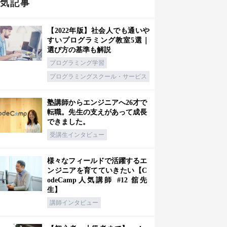
人気記事
【2022年版】社会人でも通いや
すいプログラミング教室5選｜
選び方の基準も解説
プログラミング学習
プログラミングスクール・サービス
塾講師からエンジニアへ26才で
転職。先生の支えがあって成長
できました。
受講生インタビュー
様々なフィールドで活躍するエ
ンジニアを育てていきたい【C
odeCamp人気講師 #12 舘先
生】
講師インタビュー