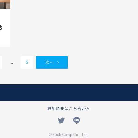
感
...
6
次へ
最新情報はこちらから
© CodeCamp Co., Ltd.