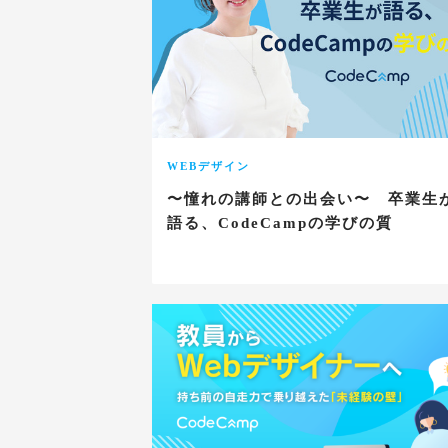
WEBデザイン
〜憧れの講師との出会い〜 卒業生
語る、CodeCampの学びの質