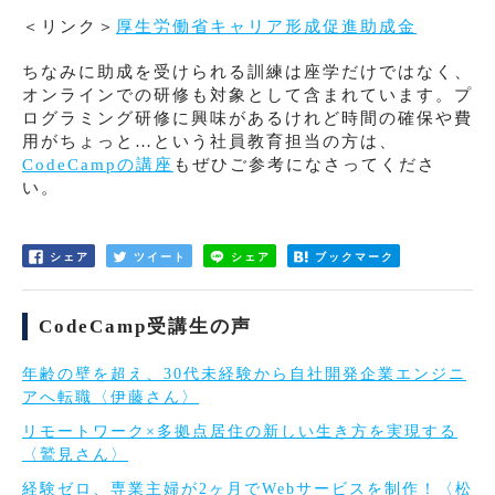
＜リンク＞
厚生労働省キャリア形成促進助成金
ちなみに助成を受けられる訓練は座学だけではなく、
オンラインでの研修も対象として含まれています。プ
ログラミング研修に興味があるけれど時間の確保や費
用がちょっと…という社員教育担当の方は、
CodeCampの講座
もぜひご参考になさってくださ
い。
シェア
ツイート
シェア
ブックマーク
CodeCamp受講生の声
年齢の壁を超え、30代未経験から自社開発企業エンジニ
アへ転職〈伊藤さん〉
リモートワーク×多拠点居住の新しい生き方を実現する
〈鷲見さん〉
経験ゼロ、専業主婦が2ヶ月でWebサービスを制作！〈松