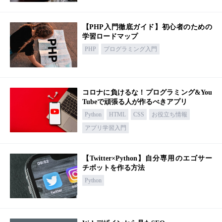
【PHP入門徹底ガイド】初心者のための
学習ロードマップ
PHP
プログラミング入門
コロナに負けるな！プログラミング&You
Tubeで頑張る人が作るべきアプリ
Python
HTML
CSS
お役立ち情報
アプリ学習入門
【Twitter×Python】自分専用のエゴサー
チボットを作る方法
Python