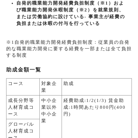
自発的職業能力開発経費負担制度（※1）およ
び職業能力開発休暇制度（※2）を就業規則、
または労働協約に設けている- 事業主が経費の
負担または休暇の付与を行っている
※1自発的職業能力開発経費負担制度：従業員の自発
的な職業能力開発に要する経費を一部または全て負担
する制度
助成金額一覧
コース
対象企
助成
業
成長分野等
中小企
経費助成:1/2(1/3) 賃金助
人材育成コ
業以外
成:1時間あたり800円(400
ース
中小企
円)
業
グローバル
人材育成コ
ース