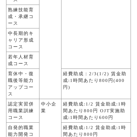
熟練技能育
成・承継コ
ース
中長期的キ
ャリア形成
コース
若年人材育
成コース
育休中・復
経費助成：2/3(1/2) 賃金助
職後等能力
成:1時間あたり800円(400
アップコー
円)
ス
認定実習併
中小企
経費助成:1/2 賃金助成:1時
用職業訓練
業
間あたり800円 OJT実施助
コース
成:1時間あたり600円
自発的職業
経費助成:1/2 賃金助成:1時
能力開発コ
間あたり800円