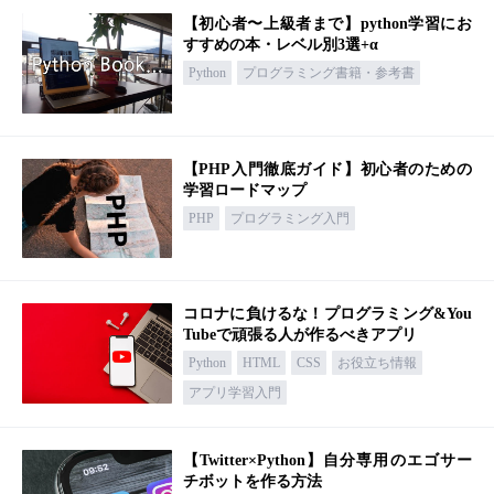
【初心者〜上級者まで】python学習にお
すすめの本・レベル別3選+α
Python
プログラミング書籍・参考書
【PHP入門徹底ガイド】初心者のための
学習ロードマップ
PHP
プログラミング入門
コロナに負けるな！プログラミング&You
Tubeで頑張る人が作るべきアプリ
Python
HTML
CSS
お役立ち情報
アプリ学習入門
【Twitter×Python】自分専用のエゴサー
チボットを作る方法