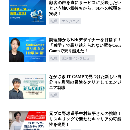
顧客の声を直にサービスに反映したい
という強い気持ちから、SEへの転職を
実現！
転職
エンジニア
調理師からWebデザイナーを目指す！
「独学」で乗り越えられない壁をCode
Campで乗り越えた！
転職
受講生インタビュー
ながさき IT CAMPで見つけた新しい自
分 4ヶ月間の冒険をクリアしてエンジ
ニア就職
転職
元プロ野球選手中村恭平さんの挑戦！
リスキリングで新たなキャリアの可能
性を発見！