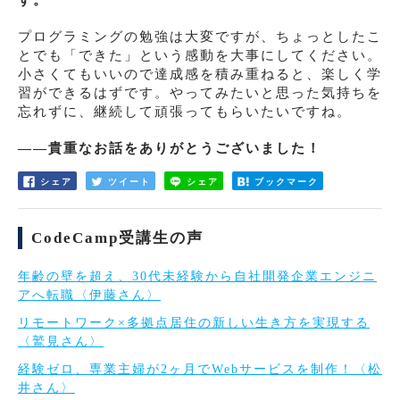
す。
プログラミングの勉強は大変ですが、ちょっとしたこ
とでも「できた」という感動を大事にしてください。
小さくてもいいので達成感を積み重ねると、楽しく学
習ができるはずです。やってみたいと思った気持ちを
忘れずに、継続して頑張ってもらいたいですね。
――貴重なお話をありがとうございました！
シェア
ツイート
シェア
ブックマーク
CodeCamp受講生の声
年齢の壁を超え、30代未経験から自社開発企業エンジニ
アへ転職〈伊藤さん〉
リモートワーク×多拠点居住の新しい生き方を実現する
〈鷲見さん〉
経験ゼロ、専業主婦が2ヶ月でWebサービスを制作！〈松
井さん〉