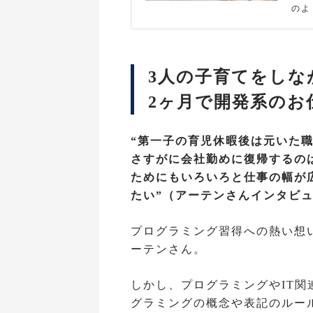
のよ
いる
ニア
三吉
まし
あり
3人の子育てをしな
ニア
た。
2ヶ月で開発系のお
(現：
se
基礎
“第一子の育児休暇後は元いた
職務
さすがに会社勤めに復帰するの
る推
から
ためにもいろいろと仕事の幅が
スで
たい”（アーテンさんインタビ
い！ ▶
e](/
ctio
プログラミング習得への熱い想
6eeb
r_s
ーテンさん。
b)
しかし、プログラミングやIT
グラミングの概念や表記のルール、そ