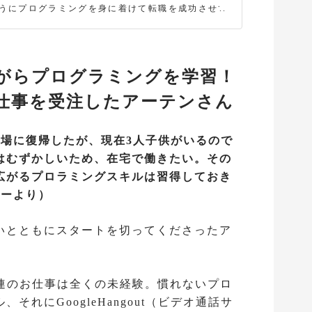
うにプログラミングを身に着けて転職を成功させて
のでしょうか？ 今回はCodeCampGATE(現：エンジ
転職コース)の1期生として、エンジニアへ転職した
 愛さんにプログラミング学習・転職の経験談を伺い
た。過去にはビジネスコンテストで優勝した経験も
、チャレンジ精神が旺盛な彼女がどのようにエンジ
がらプログラミングを学習！
としての転職を実現したのかを語っていただきまし
 ※三吉さんが受講したコースは[CodeCampGate
仕事を受注したアーテンさん
エンジニア転職コース)](https://codecamp.jp/cour
s/engineer)です。このコースの特徴は - 4ヶ月に及ぶ
学習と実践演習 - 計40回のマンツーマンレッスン -
職場に復帰したが、現在3人子供がいるので
経歴書の添削、模擬面接、エンジニアメンターによ
はむずかしいため、在宅で働きたい。その
薦状の作成、など充実したキャリアサポート 未経験
エンジニアに転職するまでを徹底的に支援するコー
広がるプロラミングスキルは習得しておき
す。コース詳細はこちらから確認してみてくださ
ューより）
︎https://codecamp.jp/courses/engineer [![imag
/s3-ap-northeast-1.amazonaws.com/mash-jp/produ
n/uploads/9901/0e8d3a419c4954dc2561fedc66fd5
いとともにスタートを切ってくださったア
fc73cc7.9930.desktop.png)](http://ac.ebis.ne.jp/t
et.php?argument=qkDLyMCX&ai=a5964631fbbe7
関連のお仕事は全くの未経験。慣れないプロ
れにGoogleHangout（ビデオ通話サ