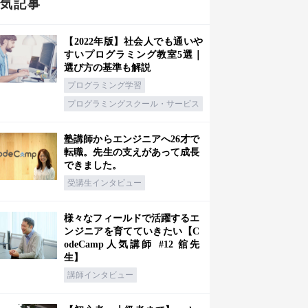
人気記事
【2022年版】社会人でも通いや
すいプログラミング教室5選｜
選び方の基準も解説
プログラミング学習
プログラミングスクール・サービス
塾講師からエンジニアへ26才で
転職。先生の支えがあって成長
できました。
受講生インタビュー
様々なフィールドで活躍するエ
ンジニアを育てていきたい【C
odeCamp人気講師 #12 舘先
生】
講師インタビュー