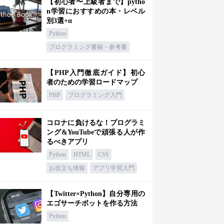
【初心者〜上級者まで】pytho
n学習におすすめの本・レベル
別3選+α
Python
プログラミング書籍・参考書
【PHP入門徹底ガイド】初心
者のための学習ロードマップ
PHP
プログラミング入門
コロナに負けるな！プログラミ
ング&YouTubeで頑張る人が作
るべきアプリ
Python
HTML
CSS
お役立ち情報
アプリ学習入門
【Twitter×Python】自分専用の
エゴサーチボットを作る方法
Python