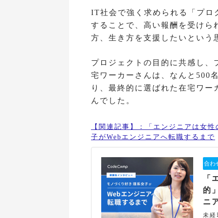
IT社会で強く求められる「プ
することで、高い報酬を受けら
方、生き方を支援したいという
プロジェクトの目的に共感し、
宅ワーカーさんは、なんと500
り、最終的に選ばれた在宅ワー
んでした。
【関連記事】：「エンジニアは女性
子がWebエンジニアへ転職するまで
「
的
ニ
未経