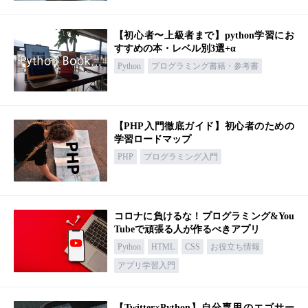
【初心者〜上級者まで】python学習にお
すすめの本・レベル別3選+α
Python
プログラミング書籍・参考書
【PHP入門徹底ガイド】初心者のための
学習ロードマップ
PHP
プログラミング入門
コロナに負けるな！プログラミング&You
Tubeで頑張る人が作るべきアプリ
Python
HTML
CSS
お役立ち情報
アプリ学習入門
【Twitter×Python】自分専用のエゴサー