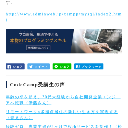
す。
http://www.adminweb.jp/xampp/mysql/index2.htm
l
シェア
ツイート
シェア
ブックマーク
CodeCamp受講生の声
年齢の壁を超え、30代未経験から自社開発企業エンジニ
アへ転職〈伊藤さん〉
リモートワーク×多拠点居住の新しい生き方を実現する
〈鷲見さん〉
経験ゼロ、専業主婦が2ヶ月でWebサービスを制作！〈松