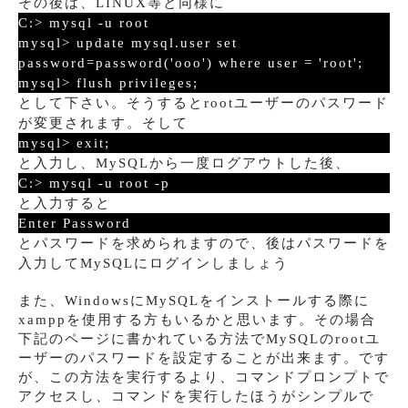
その後は、LINUX等と同様に
C:> mysql -u root
mysql> update mysql.user set
password=password('ooo') where user = 'root';
mysql> flush privileges;
として下さい。そうするとrootユーザーのパスワード
が変更されます。そして
mysql> exit;
と入力し、MySQLから一度ログアウトした後、
C:> mysql -u root -p
と入力すると
Enter Password
とパスワードを求められますので、後はパスワードを
入力してMySQLにログインしましょう
また、WindowsにMySQLをインストールする際に
xamppを使用する方もいるかと思います。その場合
下記のページに書かれている方法でMySQLのrootユ
ーザーのパスワードを設定することが出来ます。です
が、この方法を実行するより、コマンドプロンプトで
アクセスし、コマンドを実行したほうがシンプルで