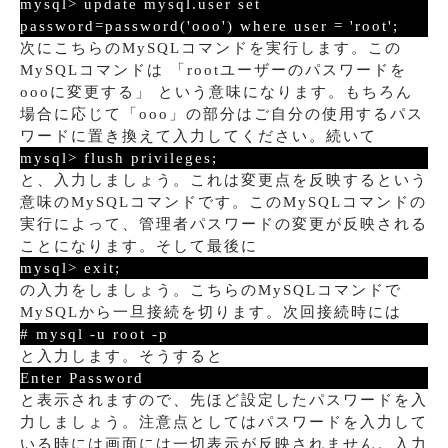
mysql> update mysql.user set
password=password('ooo') where user = 'root';
次にこちらのMySQLコマンドを実行します。この
MySQLコマンドは 「rootユーザーのパスワードを
oooに変更する」 という意味になります。もちろん
場合に応じて「ooo」の部分はご自分の使用するパス
ワードに置き換えて入力してください。続いて
mysql> flush privileges;
と、入力しましょう。これは変更点を反映するという
意味のMySQLコマンドです。このMySQLコマンドの
実行によって、管理者パスワードの変更が反映される
ことになります。そして最後に
mysql> exit;
の入力をしましょう。こちらのMySQLコマンドで
MySQLから一旦接続を切ります。次回接続時には
# mysql -u root -p
と入力します。そうすると
Enter Password
と表示されますので、先ほど設定したパスワードを入
力しましょう。注意点としてはパスワードを入力して
いる時には画面には一切表示が反映されません。入力