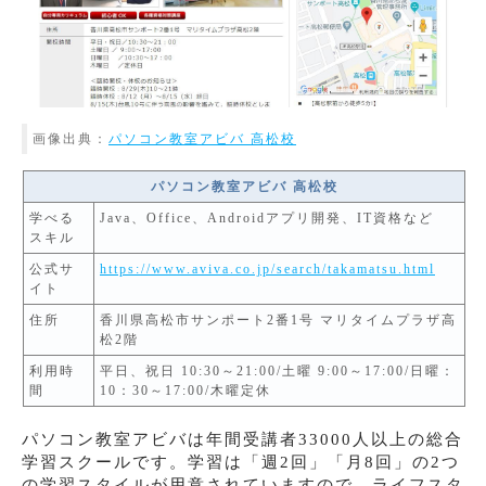
画像出典：
パソコン教室アビバ 高松校
パソコン教室アビバ 高松校
学べる
Java、Office、Androidアプリ開発、IT資格など
スキル
公式サ
https://www.aviva.co.jp/search/takamatsu.html
イト
住所
香川県高松市サンポート2番1号 マリタイムプラザ高
松2階
利用時
平日、祝日 10:30～21:00/土曜 9:00～17:00/日曜：
間
10：30～17:00/木曜定休
パソコン教室アビバは年間受講者33000人以上の総合
学習スクールです。学習は「週2回」「月8回」の2つ
の学習スタイルが用意されていますので、ライフスタ