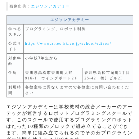
画像出典：
エジソンアカデミー
エジソンアカデミー
学べる
プログラミング、ロボット制御
スキル
公式サ
https://www.artec-kk.co.jp/school/edison/
イト
対象年
小学校3年生から
齢
住所
香川県高松市香川町大野
香川県高松市扇町1丁目
916-1 ウイングポート2Ｆ
25-42 橋川ビル2F
利用時
各教室毎に異なりますので各教室にお問い合わせくだ
間
さい
エジソンアカデミーは学校教材の総合メーカーのアー
テックが運営するロボットプログラミングスクールで
す。このスクールで使用するプログラミングロボット
はたった10種類のブロックで組み立てることができ
ます。簡単に組み立てられるのでその分プログラミン