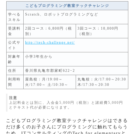
こどもプログラミング教室テックチャレンジ
学べる
Scratch、ロボットプログラミングなど
スキル
受講料
2回コース：6,800円（税
3回コース：10,000円
金
別）
（税別）
公式サ
http://tech-challenge.net/
イト
対象年
小学3年生から
齢
住所
香川県丸亀市郡家町622−2
利用時
屋島校：月/19:00～
丸亀校：火/17:00～20:30
間
火/17:00～ 土/10:30～
木/17:30～20:30
注意
上記料金とは別に、入会金5,000円（税別）と諸経費5,000円
とテキスト代が必要になります。
こどもプログラミング教室テックチャレンジはできる
だけ多くのお子さんにプログラミングに触れてもらう
ため、ITコンサルティングのTech for elementaryと