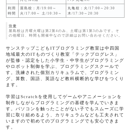
利用
屋島校：月/19:00～
丸亀校：火/17:00～20:30
時間
火/17:00～ 土/10:30～
木/17:30～20:30
注意
屋島校は月曜火曜は第2第4のみ、土曜は第1第3のみです。そ
の他曜日、時間も開催中なので詳細はお問い合わせください。
サンステップこどもITプログラミング教室は中四国
地域最大のITものづくり教室「テックプログレス」
が監修・認定をした小学生・中学生がプログラミング
やロボット制御を学ぶ、プログラミングスクールで
す。洗練された個別カリキュラムで、プログラミン
グ、算数、国語、英語など教科横断的な学びをつくり
ます。
学習はScratchを使用してゲームやアニメーションを
制作しながらプログラミングの基礎を学んでいきま
す。パソコンを触ったことがない子でもスムーズに学
習に取り組めるよう、カリキュラムなども工夫されて
いますので初めてのプログラミングでも安心できま
す。