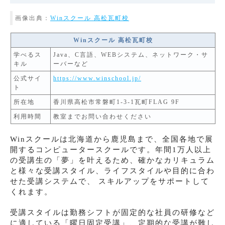
画像出典：
Winスクール 高松瓦町校
Winスクール 高松瓦町校
学べるス
Java、C言語、WEBシステム、ネットワーク・サ
キル
ーバーなど
公式サイ
https://www.winschool.jp/
ト
所在地
香川県高松市常磐町1-3-1瓦町FLAG 9F
利用時間
教室までお問い合わせください
Winスクールは北海道から鹿児島まで、全国各地で展
開するコンピュータースクールです。年間1万人以上
の受講生の「夢」を叶えるため、確かなカリキュラム
と様々な受講スタイル、ライフスタイルや目的に合わ
せた受講システムで、 スキルアップをサポートして
くれます。
受講スタイルは勤務シフトが固定的な社員の研修など
に適している「曜日固定受講」、定期的な受講が難し