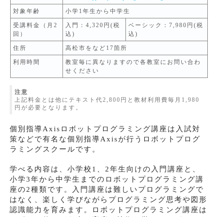
対象年齢
小学1年生から中学生
受講料金（月2
入門：4,320円(税
ベーシック：7,980円(税
回）
込)
込)
住所
高松市をなど17箇所
利用時間
教室毎に異なりますので各教室にお問い合わ
せください
注意
上記料金とは他にテキスト代2,800円と教材利用費毎月1,980
円が必要となります。
個別指導Axisロボットプログラミング講座は入試対
策などで有名な個別指導Axisが行うロボットプログ
ラミングスクールです。
学べる内容は、小学校1、2年生向けの入門講座と、
小学3年から中学生までのロボットプログラミング講
座の2種類です。入門講座は難しいプログラミングで
はなく、楽しく学びながらプログラミング思考や図形
認識能力を育みます。ロボットプログラミング講座は