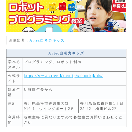
画像出典：
Artec自考力キッズ
Artec自考力キッズ
学べる
プログラミング、ロボット制御
スキル
公式サ
https://www.artec-kk.co.jp/school/jkids/
イト
対象年
幼稚園年長から
齢
住所
香川県高松市香川町大野
香川県高松市扇町1丁目
916-1 ウイングポート2Ｆ
25-42 橋川ビル2F
利用時
各教室毎に異なりますので各教室にお問い合わせくだ
間
さい