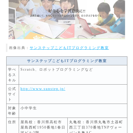
画像出典：
サンステップこどもITプログラミング教室
サンステップこどもITプログラミング教室
学べ
Scratch、ロボットプログラミングなど
るス
キル
公式
http://www.sunstep.jp/
サイ
ト
対象
小中学生
年齢
住所
屋島校：香川県高松市
丸亀校：香川県丸亀市土器町
屋島西町1950番地1春日
西三丁目370番地TNPヴォー
河ビル2階
バン丸亀AC