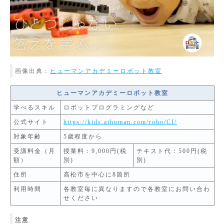
画像出典：
ヒューマンアカデミーロボット教室
ヒューマンアカデミーロボット教室
学べるスキル
ロボットプログラミングなど
公式サイト
https://kids.athuman.com/robo/CI/
対象年齢
5歳程度から
受講料金（月
授業料：9,000円(税
テキスト代：500円(税
額）
別)
別)
住所
高松市を中心に8箇所
利用時間
各教室毎に異なりますので各教室にお問い合わ
せください
注意