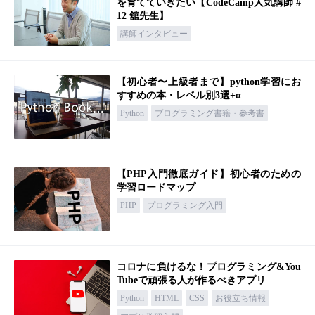
を育てていきたい【CodeCamp人気講師 #
12 舘先生】
講師インタビュー
【初心者〜上級者まで】python学習にお
すすめの本・レベル別3選+α
Python
プログラミング書籍・参考書
【PHP入門徹底ガイド】初心者のための
学習ロードマップ
PHP
プログラミング入門
コロナに負けるな！プログラミング&You
Tubeで頑張る人が作るべきアプリ
Python
HTML
CSS
お役立ち情報