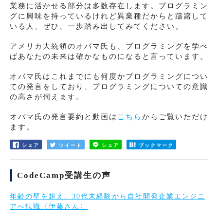
業務に活かせる部分は多数存在します。プログラミン
グに興味を持っているけれど異業種だからと躊躇して
いる人、ぜひ、一歩踏み出してみてください。
アメリカ大統領のオバマ氏も、プログラミングを学べ
ばあなたの未来は確かなものになると言っています。
オバマ氏はこれまでにも何度かプログラミングについ
ての発言をしており、プログラミングについての意識
の高さが伺えます。
オバマ氏の発言要約と動画は
こちら
からご覧いただけ
ます。
シェア
ツイート
シェア
ブックマーク
CodeCamp受講生の声
年齢の壁を超え、30代未経験から自社開発企業エンジニ
アへ転職〈伊藤さん〉