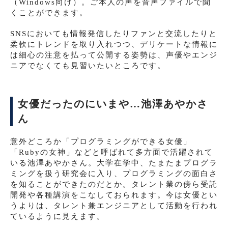
（Windows向け）。ご本人の声を音声ファイルで聞
くことができます。
SNSにおいても情報発信したりファンと交流したりと
柔軟にトレンドを取り入れつつ、デリケートな情報に
は細心の注意を払って公開する姿勢は、声優やエンジ
ニアでなくても見習いたいところです。
女優だったのにいまや…池澤あやかさ
ん
意外どころか「プログラミングができる女優」
「Rubyの女神」などと呼ばれて多方面で活躍されて
いる池澤あやかさん。大学在学中、たまたまプログラ
ミングを扱う研究会に入り、プログラミングの面白さ
を知ることができたのだとか。タレント業の傍ら受託
開発や各種講演をこなしておられます。今は女優とい
うよりは、タレント兼エンジニアとして活動を行われ
ているように見えます。