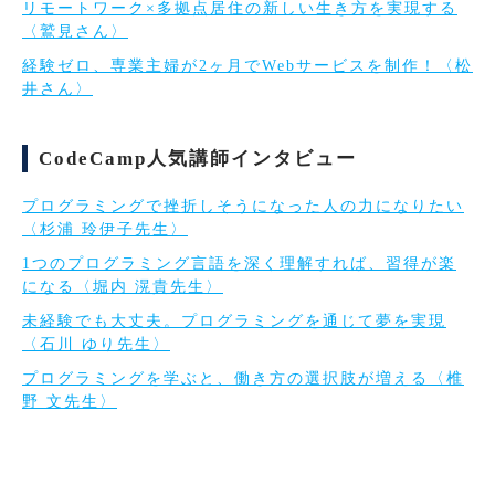
リモートワーク×多拠点居住の新しい生き方を実現する
〈鷲見さん〉
経験ゼロ、専業主婦が2ヶ月でWebサービスを制作！〈松
井さん〉
CodeCamp人気講師インタビュー
プログラミングで挫折しそうになった人の力になりたい
〈杉浦 玲伊子先生〉
1つのプログラミング言語を深く理解すれば、習得が楽
になる〈堀内 滉貴先生〉
未経験でも大丈夫。プログラミングを通じて夢を実現
〈石川 ゆり先生〉
プログラミングを学ぶと、働き方の選択肢が増える〈椎
野 文先生〉