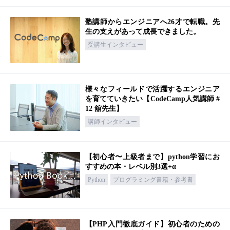
塾講師からエンジニアへ26才で転職。先
生の支えがあって成長できました。
受講生インタビュー
様々なフィールドで活躍するエンジニア
を育てていきたい【CodeCamp人気講師 #
12 舘先生】
講師インタビュー
【初心者〜上級者まで】python学習にお
すすめの本・レベル別3選+α
Python
プログラミング書籍・参考書
【PHP入門徹底ガイド】初心者のための