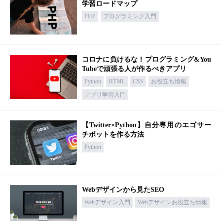
学習ロードマップ
PHP
プログラミング入門
コロナに負けるな！プログラミング&You
Tubeで頑張る人が作るべきアプリ
Python
HTML
CSS
お役立ち情報
アプリ学習入門
【Twitter×Python】自分専用のエゴサー
チボットを作る方法
Python
Webデザインから見たSEO
Webデザイン入門
Webデザインお役立ち情報