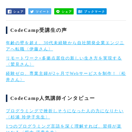
シェア
ツイート
シェア
ブックマーク
CodeCamp受講生の声
年齢の壁を超え、30代未経験から自社開発企業エンジニ
アへ転職〈伊藤さん〉
リモートワーク×多拠点居住の新しい生き方を実現する
〈鷲見さん〉
経験ゼロ、専業主婦が2ヶ月でWebサービスを制作！〈松
井さん〉
CodeCamp人気講師インタビュー
プログラミングで挫折しそうになった人の力になりたい
〈杉浦 玲伊子先生〉
1つのプログラミング言語を深く理解すれば、習得が楽