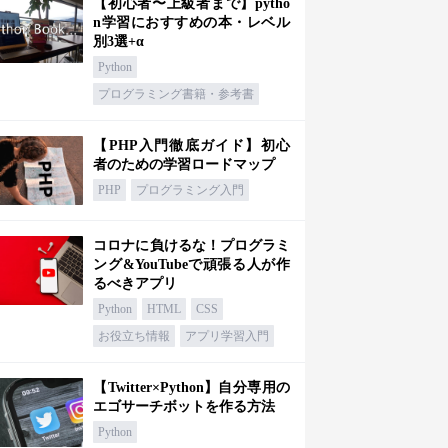
【初心者〜上級者まで】pytho
n学習におすすめの本・レベル
別3選+α
Python
プログラミング書籍・参考書
【PHP入門徹底ガイド】初心
者のための学習ロードマップ
PHP
プログラミング入門
コロナに負けるな！プログラミ
ング&YouTubeで頑張る人が作
るべきアプリ
Python
HTML
CSS
お役立ち情報
アプリ学習入門
【Twitter×Python】自分専用の
エゴサーチボットを作る方法
Python