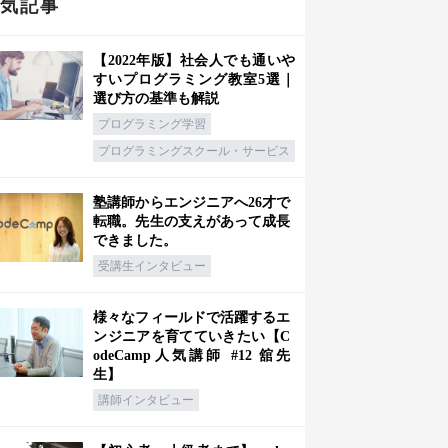
人気記事
【2022年版】社会人でも通いや
すいプログラミング教室5選｜
選び方の基準も解説
プログラミング学習
プログラミングスクール・サービス
塾講師からエンジニアへ26才で
転職。先生の支えがあって成長
できました。
受講生インタビュー
様々なフィールドで活躍するエ
ンジニアを育てていきたい【C
odeCamp人気講師 #12 舘先
生】
講師インタビュー