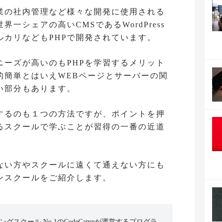
企業の社内管理など様々な開発に使用される
一シェアの高いCMSであるWordPress
ルカリなどもPHPで開発されています。
ニーズが高いのもPHPを学習するメリット
的簡単とはいえWEBページとサーバーの関
い部分もあります。
するのも１つの方法ですが、ポイントを押
るスクールで学ぶことが習得の一番の近道
ない方やスクールに遠くて通えない方にも
ンスクールをご紹介します。
ミングスクール No.1のCodeCampが運営するプログラ