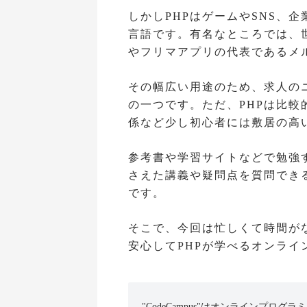
しかしPHPはゲームやSNS、
言語です。有名なところでは、世界
やフリマアプリの代表であるメ
その幅広い用途のため、求人の
の一つです。ただ、PHPは比較
係など少し初心者には敷居の高
参考書や学習サイトなどで勉強
さえた講義や疑問点を質問でき
です。
そこで、今回は忙しくて時間が
安心してPHPが学べるオンライ
"CodeCampus"はオンラインプログラ