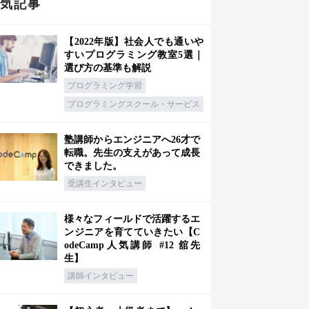
人気記事
【2022年版】社会人でも通いや
すいプログラミング教室5選｜
選び方の基準も解説
プログラミング学習
プログラミングスクール・サービス
塾講師からエンジニアへ26才で
転職。先生の支えがあって成長
できました。
受講生インタビュー
様々なフィールドで活躍するエ
ンジニアを育てていきたい【C
odeCamp人気講師 #12 舘先
生】
講師インタビュー