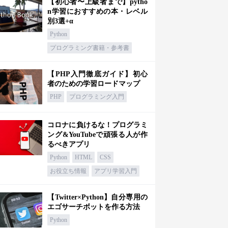
【初心者〜上級者まで】pytho
n学習におすすめの本・レベル
別3選+α
Python
プログラミング書籍・参考書
【PHP入門徹底ガイド】初心
者のための学習ロードマップ
PHP
プログラミング入門
コロナに負けるな！プログラミ
ング&YouTubeで頑張る人が作
るべきアプリ
Python
HTML
CSS
お役立ち情報
アプリ学習入門
【Twitter×Python】自分専用の
エゴサーチボットを作る方法
Python