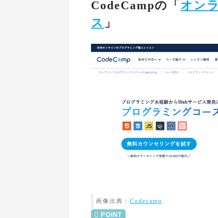
CodeCampの「
オン
ス
」
画像出典：
Codecamp