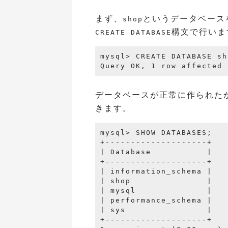
まず、
というデータベース
shop
構文で行いま
CREATE DATABASE
mysql> CREATE DATABASE sh
データベースが正常に作られた
きます。
mysql> SHOW DATABASES;

+--------------------+

| Database           |

+--------------------+

| information_schema |

| shop               |

| mysql              |

| performance_schema |

| sys                |

+--------------------+
