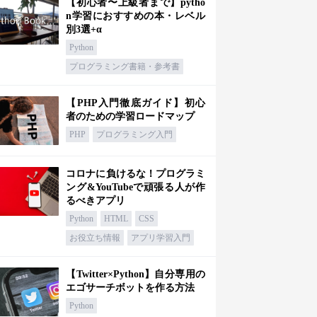
【初心者〜上級者まで】pytho
n学習におすすめの本・レベル
別3選+α
Python
プログラミング書籍・参考書
【PHP入門徹底ガイド】初心
者のための学習ロードマップ
PHP
プログラミング入門
コロナに負けるな！プログラミ
ング&YouTubeで頑張る人が作
るべきアプリ
Python
HTML
CSS
お役立ち情報
アプリ学習入門
【Twitter×Python】自分専用の
エゴサーチボットを作る方法
Python