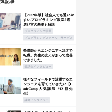
人気記事
【2022年版】社会人でも通いや
すいプログラミング教室5選｜
選び方の基準も解説
プログラミング学習
プログラミングスクール・サービス
塾講師からエンジニアへ26才で
転職。先生の支えがあって成長
できました。
受講生インタビュー
様々なフィールドで活躍するエ
ンジニアを育てていきたい【C
odeCamp人気講師 #12 舘先
生】
講師インタビュー