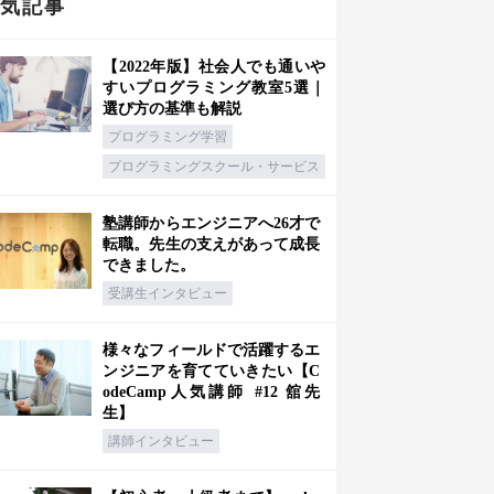
人気記事
【2022年版】社会人でも通いや
すいプログラミング教室5選｜
選び方の基準も解説
プログラミング学習
プログラミングスクール・サービス
塾講師からエンジニアへ26才で
転職。先生の支えがあって成長
できました。
受講生インタビュー
様々なフィールドで活躍するエ
ンジニアを育てていきたい【C
odeCamp人気講師 #12 舘先
生】
講師インタビュー