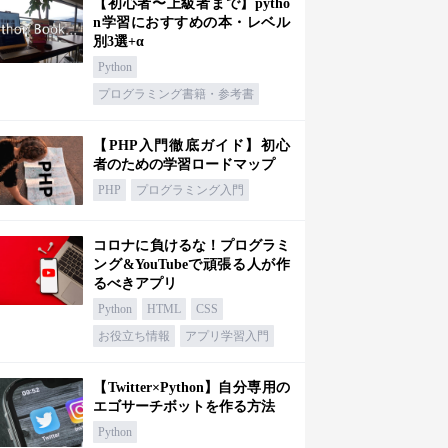
【初心者〜上級者まで】pytho
n学習におすすめの本・レベル
別3選+α
Python
プログラミング書籍・参考書
【PHP入門徹底ガイド】初心
者のための学習ロードマップ
PHP
プログラミング入門
コロナに負けるな！プログラミ
ング&YouTubeで頑張る人が作
るべきアプリ
Python
HTML
CSS
お役立ち情報
アプリ学習入門
【Twitter×Python】自分専用の
エゴサーチボットを作る方法
Python