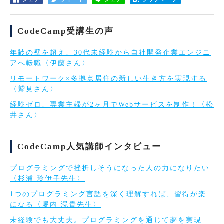
CodeCamp受講生の声
年齢の壁を超え、30代未経験から自社開発企業エンジニ
アへ転職〈伊藤さん〉
リモートワーク×多拠点居住の新しい生き方を実現する
〈鷲見さん〉
経験ゼロ、専業主婦が2ヶ月でWebサービスを制作！〈松
井さん〉
CodeCamp人気講師インタビュー
プログラミングで挫折しそうになった人の力になりたい
〈杉浦 玲伊子先生〉
1つのプログラミング言語を深く理解すれば、習得が楽
になる〈堀内 滉貴先生〉
未経験でも大丈夫。プログラミングを通じて夢を実現