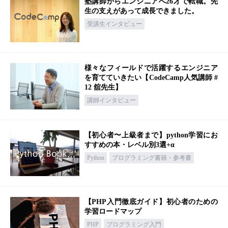
塾講師からエンジニアへ26才で転職。先
生の支えがあって成長できました。
受講生インタビュー
様々なフィールドで活躍するエンジニア
を育てていきたい【CodeCamp人気講師 #
12 舘先生】
講師インタビュー
【初心者〜上級者まで】python学習にお
すすめの本・レベル別3選+α
Python
プログラミング書籍・参考書
【PHP入門徹底ガイド】初心者のための
学習ロードマップ
PHP
プログラミング入門