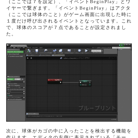
（ここでは７を設定）、「イベントBeginPlay」とワ
イヤーで繋ぎます。「イベントBeginPlay」はアクタ
（ここでは球体のこと）がゲーム画面に出現した時に
１度だけ呼び出されるイベントとなっています。これ
で、球体のスコアが７点であることが設定されまし
た。
次に、球体がカゴの中に入ったことを検出する機能を
作ります。エディタの左側に表示されている「モー