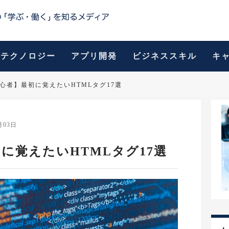
テクノロジー
アプリ開発
ビジネススキル
キ
初心者】最初に覚えたいHTMLタグ17選
月03日
に覚えたいHTMLタグ17選