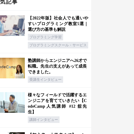
人気記事
【2022年版】社会人でも通いや
すいプログラミング教室5選｜
選び方の基準も解説
プログラミング学習
プログラミングスクール・サービス
塾講師からエンジニアへ26才で
転職。先生の支えがあって成長
できました。
受講生インタビュー
様々なフィールドで活躍するエ
ンジニアを育てていきたい【C
odeCamp人気講師 #12 舘先
生】
講師インタビュー