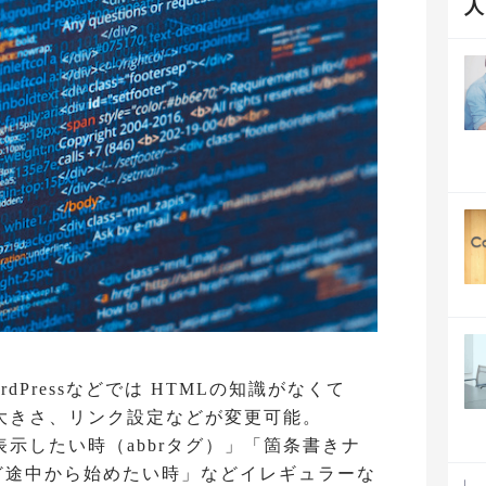
ordPressなどでは HTMLの知識がなくて
大きさ、リンク設定などが変更可能。
示したい時（abbrタグ）」「箇条書きナ
など途中から始めたい時」などイレギュラーな