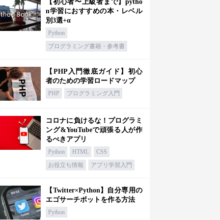
【初心者〜上級者まで】pytho
n学習におすすめの本・レベル
別3選+α
Python
プログラミング書籍・参考書
【PHP入門徹底ガイド】初心
者のための学習ロードマップ
PHP
プログラミング入門
コロナに負けるな！プログラミ
ング&YouTubeで頑張る人が作
るべきアプリ
Python
HTML
CSS
お役立ち情報
アプリ学習入門
【Twitter×Python】自分専用の
エゴサーチボットを作る方法
Python