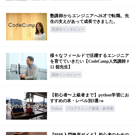
塾講師からエンジニアへ26才で転職。先
生の支えがあって成長できました。
受講生インタビュー
様々なフィールドで活躍するエンジニア
を育てていきたい【CodeCamp人気講師 #
12 舘先生】
講師インタビュー
【初心者〜上級者まで】python学習にお
すすめの本・レベル別3選+α
Python
プログラミング書籍・参考書
【PHP入門徹底ガイド】初心者のための