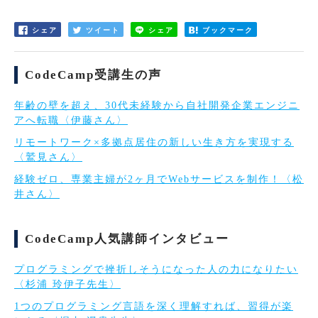
シェア
ツイート
シェア
ブックマーク
CodeCamp受講生の声
年齢の壁を超え、30代未経験から自社開発企業エンジニ
アへ転職〈伊藤さん〉
リモートワーク×多拠点居住の新しい生き方を実現する
〈鷲見さん〉
経験ゼロ、専業主婦が2ヶ月でWebサービスを制作！〈松
井さん〉
CodeCamp人気講師インタビュー
プログラミングで挫折しそうになった人の力になりたい
〈杉浦 玲伊子先生〉
1つのプログラミング言語を深く理解すれば、習得が楽