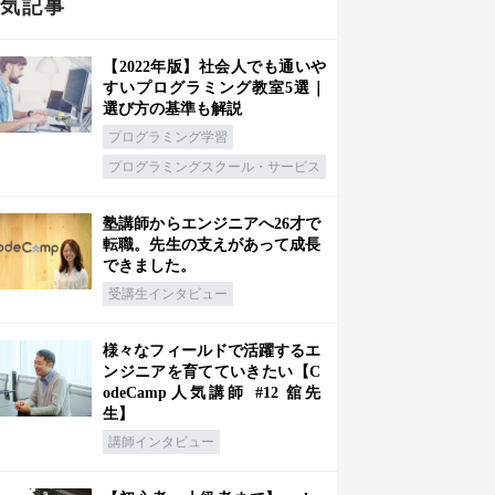
人気記事
【2022年版】社会人でも通いや
すいプログラミング教室5選｜
選び方の基準も解説
プログラミング学習
プログラミングスクール・サービス
塾講師からエンジニアへ26才で
転職。先生の支えがあって成長
できました。
受講生インタビュー
様々なフィールドで活躍するエ
ンジニアを育てていきたい【C
odeCamp人気講師 #12 舘先
生】
講師インタビュー