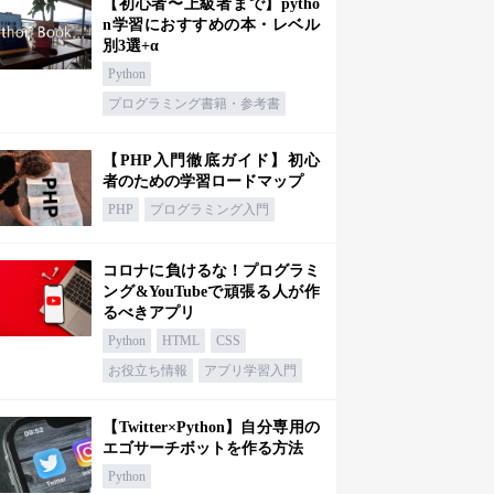
【初心者〜上級者まで】pytho
n学習におすすめの本・レベル
別3選+α
Python
プログラミング書籍・参考書
【PHP入門徹底ガイド】初心
者のための学習ロードマップ
PHP
プログラミング入門
コロナに負けるな！プログラミ
ング&YouTubeで頑張る人が作
るべきアプリ
Python
HTML
CSS
お役立ち情報
アプリ学習入門
【Twitter×Python】自分専用の
エゴサーチボットを作る方法
Python