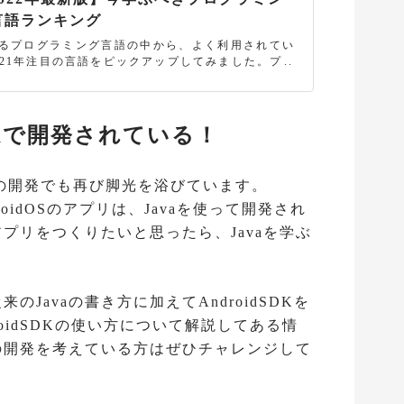
言語ランキング
るプログラミング言語の中から、よく利用されてい
021年注目の言語をピックアップしてみました。プロ
ミングに興味のある方、ちょっと始めている方にと
参考になると思います。 また今回は各言語の説明だ
なく、各言語の活用事例を紹介したり、編集可能な
プルコードを紹介することで、よりイメージしやす
avaで開発されている！
うにまとめてみました。今まで体験したことのない
がありましたら、お試し下さい！
の開発でも再び脚光を浴びています。
roidOSのアプリは、Javaを使って開発され
のアプリをつくりたいと思ったら、Javaを学ぶ
来のJavaの書き方に加えてAndroidSDKを
oidSDKの使い方について解説してある情
プリの開発を考えている方はぜひチャレンジして