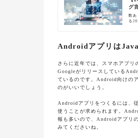
グ
数あ
る2
グラ
って
けで
サン
AndroidアプリはJ
いよ
言語
さらに近年では、スマホアプリ
GoogleがリリースしているAnd
ているのです。Android向け
のがいいでしょう。
Androidアプリをつくるには、従
使うことが求められます。Andr
報も多いので、Androidア
みてくださいね。