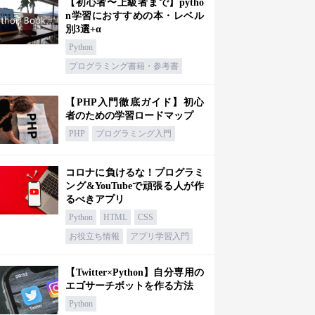
【初心者〜上級者まで】pytho
n学習におすすめの本・レベル
別3選+α
Python
プログラミング書籍・参考書
【PHP入門徹底ガイド】初心
者のための学習ロードマップ
PHP
プログラミング入門
コロナに負けるな！プログラミ
ング&YouTubeで頑張る人が作
るべきアプリ
Python
HTML
CSS
お役立ち情報
アプリ学習入門
【Twitter×Python】自分専用の
エゴサーチボットを作る方法
Python