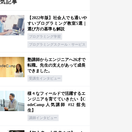
人気記事
【2022年版】社会人でも通いや
すいプログラミング教室5選｜
選び方の基準も解説
プログラミング学習
プログラミングスクール・サービス
塾講師からエンジニアへ26才で
転職。先生の支えがあって成長
できました。
受講生インタビュー
様々なフィールドで活躍するエ
ンジニアを育てていきたい【C
odeCamp人気講師 #12 舘先
生】
講師インタビュー