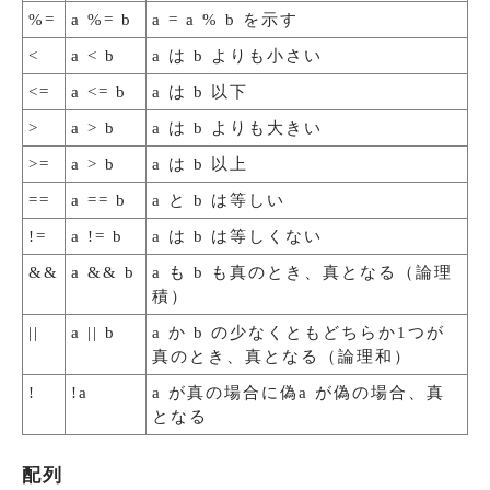
%=
a %= b
a = a % b を示す
<
a < b
a は b よりも小さい
<=
a <= b
a は b 以下
>
a > b
a は b よりも大きい
>=
a > b
a は b 以上
==
a == b
a と b は等しい
!=
a != b
a は b は等しくない
&&
a && b
a も b も真のとき、真となる（論理
積）
||
a || b
a か b の少なくともどちらか1つが
真のとき、真となる（論理和）
!
!a
a が真の場合に偽a が偽の場合、真
となる
配列