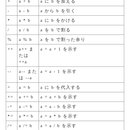
+
a + b
a に b を加える
-
a - b
a から b を引く
*
a * b
a に b をかける
/
a / b
a を b で割る
%
a % b
a を b で割った余り
++
a++ ま
a = a + 1 を示す
たは
++a
--
a-- また
a = a - 1 を示す
は --a
=
a = b
a に b を代入する
+=
a += b
a = a + b を示す
-=
a -= b
a = a - b を示す
*=
a *= b
a = a * b を示す
/=
a /= b
a = a / b を示す