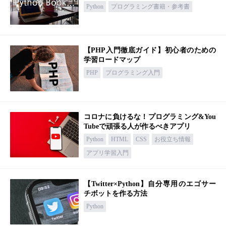
Python
プログラミング書籍・参考書
【PHP入門徹底ガイド】初心者のための
学習ロードマップ
PHP
プログラミング入門
コロナに負けるな！プログラミング&You
Tubeで頑張る人が作るべきアプリ
Python
HTML
CSS
お役立ち情報
アプリ学習入門
【Twitter×Python】自分専用のエゴサー
チボットを作る方法
Python