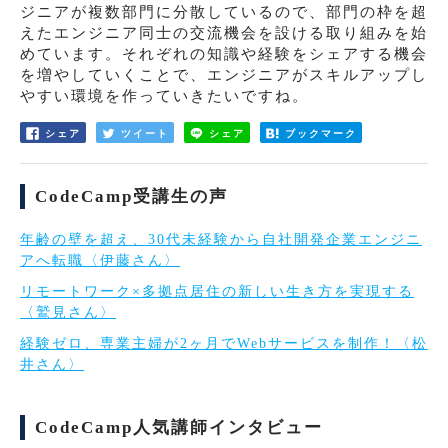
ジニアが複数部門に分散しているので、部門の枠を超
えたエンジニア同士の交流機会を設ける取り組みを始
めています。それぞれの知識や経験をシェアする機会
を増やしていくことで、エンジニアがスキルアップし
やすい環境を作っていきたいですね。
シェア
ツイート
シェア
ブックマーク
CodeCamp受講生の声
年齢の壁を超え、30代未経験から自社開発企業エンジニ
アへ転職〈伊藤さん〉
リモートワーク×多拠点居住の新しい生き方を実現する
〈鷲見さん〉
経験ゼロ、専業主婦が2ヶ月でWebサービスを制作！〈松
井さん〉
CodeCamp人気講師インタビュー