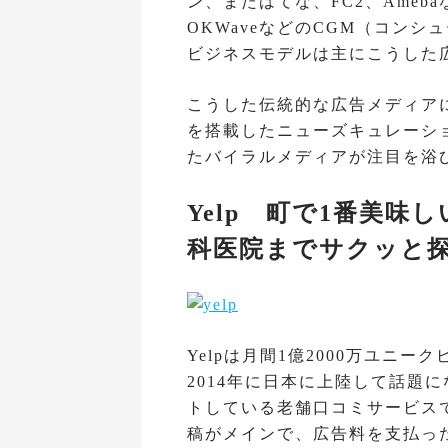
ン、またはてな、FC2、Ameba
OKWaveなどのCGM（コン
ビジネスモデルは主にこうした
こうした伝統的な広告メディア
を搭載したニューズキュレーシ
たバイラルメディアが注目を浴
Yelp 町で1番美味
科医院までサクッと
Yelpは月間1億2000万ユニ
2014年に日本に上陸して話題に
トしている老舗口コミサービス
稿がメインで、広告料を支払っ