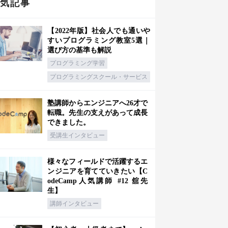
人気記事
【2022年版】社会人でも通いや
すいプログラミング教室5選｜
選び方の基準も解説
プログラミング学習
プログラミングスクール・サービス
塾講師からエンジニアへ26才で
転職。先生の支えがあって成長
できました。
受講生インタビュー
様々なフィールドで活躍するエ
ンジニアを育てていきたい【C
odeCamp人気講師 #12 舘先
生】
講師インタビュー