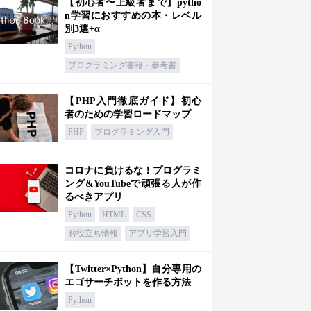
【初心者〜上級者まで】pytho
n学習におすすめの本・レベル
別3選+α
Python
プログラミング書籍・参考書
【PHP入門徹底ガイド】初心
者のための学習ロードマップ
PHP
プログラミング入門
コロナに負けるな！プログラミ
ング&YouTubeで頑張る人が作
るべきアプリ
Python
HTML
CSS
お役立ち情報
アプリ学習入門
【Twitter×Python】自分専用の
エゴサーチボットを作る方法
Python