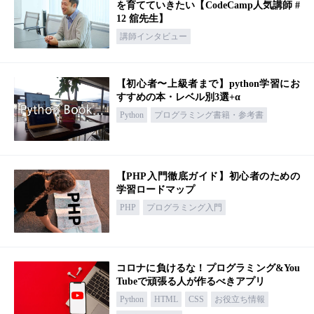
を育てていきたい【CodeCamp人気講師 #
12 舘先生】
講師インタビュー
【初心者〜上級者まで】python学習にお
すすめの本・レベル別3選+α
Python
プログラミング書籍・参考書
【PHP入門徹底ガイド】初心者のための
学習ロードマップ
PHP
プログラミング入門
コロナに負けるな！プログラミング&You
Tubeで頑張る人が作るべきアプリ
Python
HTML
CSS
お役立ち情報