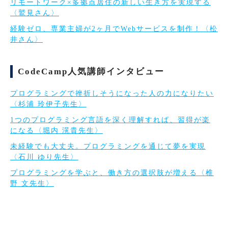
リモートワーク×多拠点居住の新しい生き方を実現する
〈鷲見さん〉
経験ゼロ、専業主婦が2ヶ月でWebサービスを制作！〈松
井さん〉
CodeCamp人気講師インタビュー
プログラミングで挫折しそうになった人の力になりたい
〈杉浦 玲伊子先生〉
1つのプログラミング言語を深く理解すれば、習得が楽
になる〈堀内 滉貴先生〉
未経験でも大丈夫。プログラミングを通じて夢を実現
〈石川 ゆり先生〉
プログラミングを学ぶと、働き方の選択肢が増える〈椎
野 文先生〉