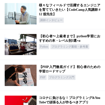
様々なフィールドで活躍するエンジニア
を育てていきたい【CodeCamp人気講師 #
12 舘先生】
講師インタビュー
【初心者〜上級者まで】python学習にお
すすめの本・レベル別3選+α
Python
プログラミング書籍・参考書
【PHP入門徹底ガイド】初心者のための
学習ロードマップ
PHP
プログラミング入門
コロナに負けるな！プログラミング&You
Tubeで頑張る人が作るべきアプリ