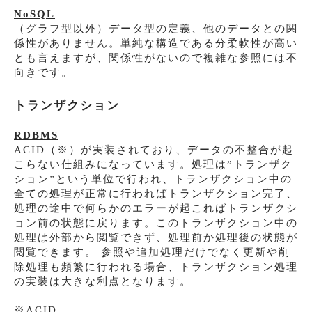
NoSQL
（グラフ型以外）データ型の定義、他のデータとの関
係性がありません。単純な構造である分柔軟性が高い
とも言えますが、関係性がないので複雑な参照には不
向きです。
トランザクション
RDBMS
ACID（※）が実装されており、データの不整合が起
こらない仕組みになっています。処理は”トランザク
ション”という単位で行われ、トランザクション中の
全ての処理が正常に行わればトランザクション完了、
処理の途中で何らかのエラーが起こればトランザクシ
ョン前の状態に戻ります。このトランザクション中の
処理は外部から閲覧できず、処理前か処理後の状態が
閲覧できます。 参照や追加処理だけでなく更新や削
除処理も頻繁に行われる場合、トランザクション処理
の実装は大きな利点となります。
※ACID