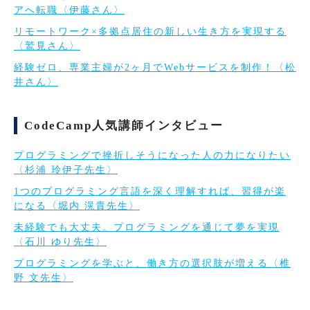
アへ転職〈伊藤さん〉
リモートワーク×多拠点居住の新しい生き方を実現する
〈鷲見さん〉
経験ゼロ、専業主婦が2ヶ月でWebサービスを制作！〈松
井さん〉
CodeCamp人気講師インタビュー
プログラミングで挫折しそうになった人の力になりたい
〈杉浦 玲伊子先生〉
1つのプログラミング言語を深く理解すれば、習得が楽
になる〈堀内 滉貴先生〉
未経験でも大丈夫。プログラミングを通じて夢を実現
〈石川 ゆり先生〉
プログラミングを学ぶと、働き方の選択肢が増える〈椎
野 文先生〉