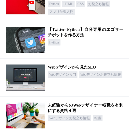
Python
HTML
CSS
お役立ち情報
アプリ学習入門
【Twitter×Python】自分専用のエゴサー
チボットを作る方法
Python
Webデザインから見たSEO
Webデザイン入門
Webデザインお役立ち情報
未経験からのWebデザイナー転職を有利
にする資格４選
Webデザインお役立ち情報
転職