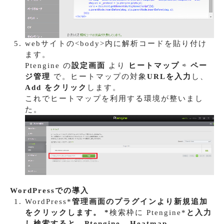
webサイトの<body>内に解析コードを貼り付け
ます。
Ptengine の
設定画面
より
ヒートマップ
⇨
ペー
ジ管理
で。ヒートマップの対象
URLを入力
し、
Add をクリック
します。
これでヒートマップを利用する環境が整いまし
た。
WordPressでの導入
WordPress*
管理画面のプラグイン
より
新規追加
をクリックします。 *
検索枠に Ptengine*
と入力
し検索すると、
Ptengine - Heatmap