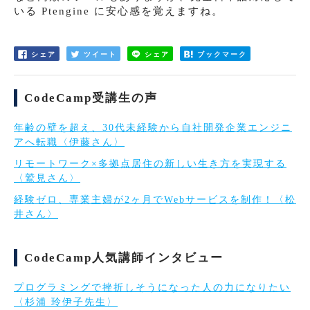
いる Ptengine に安心感を覚えますね。
シェア
ツイート
シェア
ブックマーク
CodeCamp受講生の声
年齢の壁を超え、30代未経験から自社開発企業エンジニ
アへ転職〈伊藤さん〉
リモートワーク×多拠点居住の新しい生き方を実現する
〈鷲見さん〉
経験ゼロ、専業主婦が2ヶ月でWebサービスを制作！〈松
井さん〉
CodeCamp人気講師インタビュー
プログラミングで挫折しそうになった人の力になりたい
〈杉浦 玲伊子先生〉