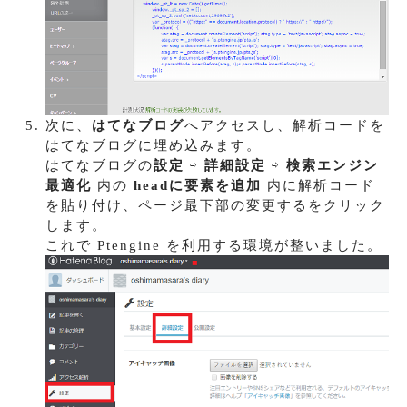
次に、
はてなブログ
へアクセスし、解析コードを
はてなブログに埋め込みます。
はてなブログの
設定
⇨
詳細設定
⇨
検索エンジン
最適化
内の
headに要素を追加
内に解析コード
を貼り付け、ページ最下部の変更するをクリック
します。
これで Ptengine を利用する環境が整いました。