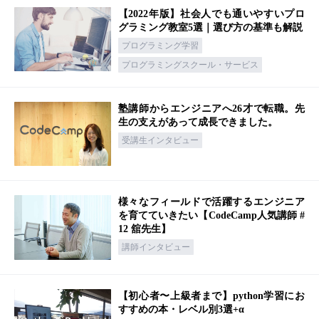
【2022年版】社会人でも通いやすいプロ
グラミング教室5選｜選び方の基準も解説
プログラミング学習
プログラミングスクール・サービス
塾講師からエンジニアへ26才で転職。先
生の支えがあって成長できました。
受講生インタビュー
様々なフィールドで活躍するエンジニア
を育てていきたい【CodeCamp人気講師 #
12 舘先生】
講師インタビュー
【初心者〜上級者まで】python学習にお
すすめの本・レベル別3選+α