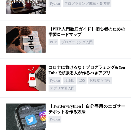
Python
プログラミング書籍・参考書
【PHP入門徹底ガイド】初心者のための
学習ロードマップ
PHP
プログラミング入門
コロナに負けるな！プログラミング&You
Tubeで頑張る人が作るべきアプリ
Python
HTML
CSS
お役立ち情報
アプリ学習入門
【Twitter×Python】自分専用のエゴサー
チボットを作る方法
Python