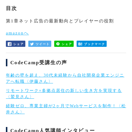
目次
第1章ネット広告の最新動向とプレイヤーの役割
amazonへ
シェア
ツイート
シェア
ブックマーク
CodeCamp受講生の声
年齢の壁を超え、30代未経験から自社開発企業エンジニ
アへ転職〈伊藤さん〉
リモートワーク×多拠点居住の新しい生き方を実現する
〈鷲見さん〉
経験ゼロ、専業主婦が2ヶ月でWebサービスを制作！〈松
井さん〉
CodeCamp人気講師インタビュー