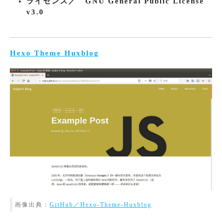
ライセンス／ GNU General Public License
v3.0
Hexo Theme Huxblog
画像出典：
GitHub／Hexo-Theme-Huxblog