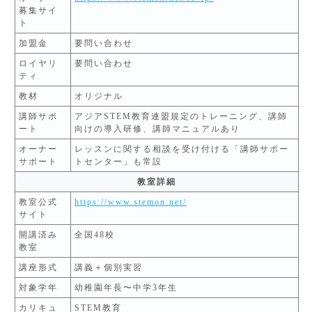
募集サイ
ト
加盟金
要問い合わせ
ロイヤリ
要問い合わせ
ティ
教材
オリジナル
講師サポ
アジアSTEM教育連盟規定のトレーニング、講師
ート
向けの導入研修、講師マニュアルあり
オーナー
レッスンに関する相談を受け付ける「講師サポー
サポート
トセンター」も常設
教室詳細
教室公式
https://www.stemon.net/
サイト
開講済み
全国48校
教室
講座形式
講義＋個別実習
対象学年
幼稚園年長〜中学3年生
カリキュ
STEM教育