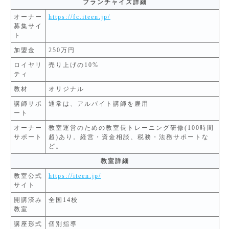
フランチャイズ詳細
オーナー
https://fc.iteen.jp/
募集サイ
ト
加盟金
250万円
ロイヤリ
売り上げの10%
ティ
教材
オリジナル
講師サポ
通常は、アルバイト講師を雇用
ート
オーナー
教室運営のための教室長トレーニング研修(100時間
サポート
超)あり。経営・資金相談、税務・法務サポートな
ど。
教室詳細
教室公式
https://iteen.jp/
サイト
開講済み
全国14校
教室
講座形式
個別指導