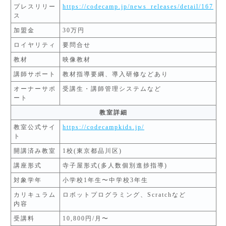
プレスリリー
https://codecamp.jp/news_releases/detail/167
ス
加盟金
30万円
ロイヤリティ
要問合せ
教材
映像教材
講師サポート
教材指導要綱、導入研修などあり
オーナーサポ
受講生・講師管理システムなど
ート
教室詳細
教室公式サイ
https://codecampkids.jp/
ト
開講済み教室
1校(東京都品川区)
講座形式
寺子屋形式(多人数個別進捗指導)
対象学年
小学校1年生〜中学校3年生
カリキュラム
ロボットプログラミング、Scratchなど
内容
受講料
10,800円/月〜