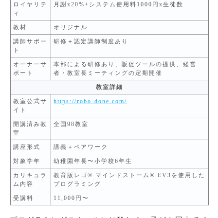
ロイヤリテ
月謝x20%+システム使用料1000円x生徒数
ィ
教材
オリジナル
講師サポー
研修＋認定講師制度あり
ト
オーナーサ
本部による研修あり、販促ツールの提供、経営
ポート
者・教室長ミーティングの定期開催
教室詳細
教室公式サ
https://robo-done.com/
イト
開講済み教
全国98教室
室
講座形式
講義＋ペアワーク
対象学年
幼稚園年長〜小学校6年生
カリキュラ
教育版レゴ® マインドストーム® EV3を使用した
ム内容
プログラミング
受講料
11,000円〜