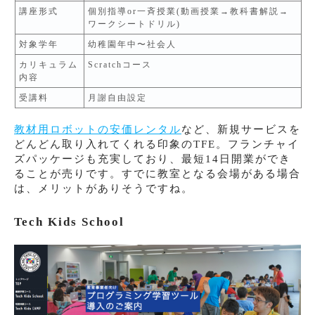
講座形式
個別指導or一斉授業(動画授業→教科書解説→
ワークシートドリル)
対象学年
幼稚園年中〜社会人
カリキュラム
Scratchコース
内容
受講料
月謝自由設定
教材用ロボットの安価レンタル
など、新規サービスを
どんどん取り入れてくれる印象のTFE。フランチャイ
ズパッケージも充実しており、最短14日開業ができ
ることが売りです。すでに教室となる会場がある場合
は、メリットがありそうですね。
Tech Kids School