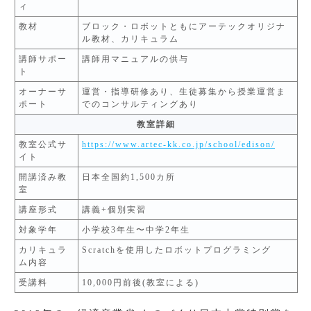
ィ
教材
ブロック・ロボットともにアーテックオリジナ
ル教材、カリキュラム
講師サポー
講師用マニュアルの供与
ト
オーナーサ
運営・指導研修あり、生徒募集から授業運営ま
ポート
でのコンサルティングあり
教室詳細
教室公式サ
https://www.artec-kk.co.jp/school/edison/
イト
開講済み教
日本全国約1,500カ所
室
講座形式
講義+個別実習
対象学年
小学校3年生〜中学2年生
カリキュラ
Scratchを使用したロボットプログラミング
ム内容
受講料
10,000円前後(教室による)