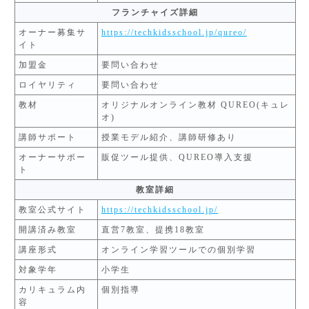
フランチャイズ詳細
オーナー募集サ
https://techkidsschool.jp/qureo/
イト
加盟金
要問い合わせ
ロイヤリティ
要問い合わせ
教材
オリジナルオンライン教材 QUREO(キュレ
オ)
講師サポート
授業モデル紹介、講師研修あり
オーナーサポー
販促ツール提供、QUREO導入支援
ト
教室詳細
教室公式サイト
https://techkidsschool.jp/
開講済み教室
直営7教室、提携18教室
講座形式
オンライン学習ツールでの個別学習
対象学年
小学生
カリキュラム内
個別指導
容