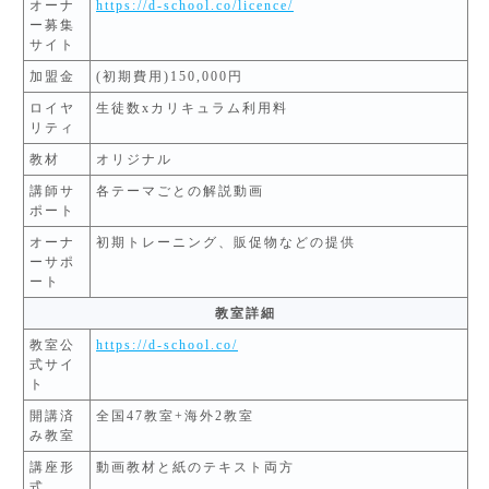
オーナ
https://d-school.co/licence/
ー募集
サイト
加盟金
(初期費用)150,000円
ロイヤ
生徒数xカリキュラム利用料
リティ
教材
オリジナル
講師サ
各テーマごとの解説動画
ポート
オーナ
初期トレーニング、販促物などの提供
ーサポ
ート
教室詳細
教室公
https://d-school.co/
式サイ
ト
開講済
全国47教室+海外2教室
み教室
講座形
動画教材と紙のテキスト両方
式