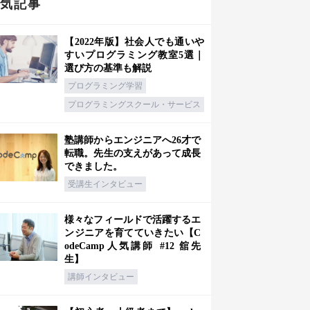
人気記事
【2022年版】社会人でも通いや
すいプログラミング教室5選｜
選び方の基準も解説
プログラミング学習
プログラミングスクール・サービス
塾講師からエンジニアへ26才で
転職。先生の支えがあって成長
できました。
受講生インタビュー
様々なフィールドで活躍するエ
ンジニアを育てていきたい【C
odeCamp人気講師 #12 舘先
生】
講師インタビュー