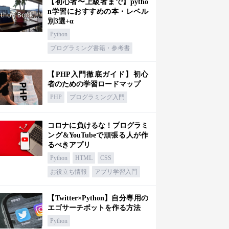
【初心者〜上級者まで】pytho
n学習におすすめの本・レベル
別3選+α
Python
プログラミング書籍・参考書
【PHP入門徹底ガイド】初心
者のための学習ロードマップ
PHP
プログラミング入門
コロナに負けるな！プログラミ
ング&YouTubeで頑張る人が作
るべきアプリ
Python
HTML
CSS
お役立ち情報
アプリ学習入門
【Twitter×Python】自分専用の
エゴサーチボットを作る方法
Python