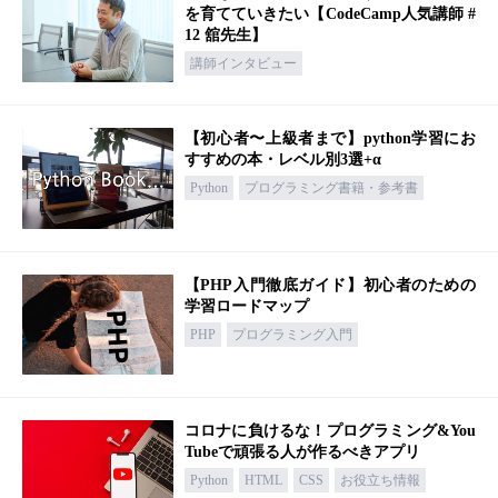
を育てていきたい【CodeCamp人気講師 #
12 舘先生】
講師インタビュー
【初心者〜上級者まで】python学習にお
すすめの本・レベル別3選+α
Python
プログラミング書籍・参考書
【PHP入門徹底ガイド】初心者のための
学習ロードマップ
PHP
プログラミング入門
コロナに負けるな！プログラミング&You
Tubeで頑張る人が作るべきアプリ
Python
HTML
CSS
お役立ち情報