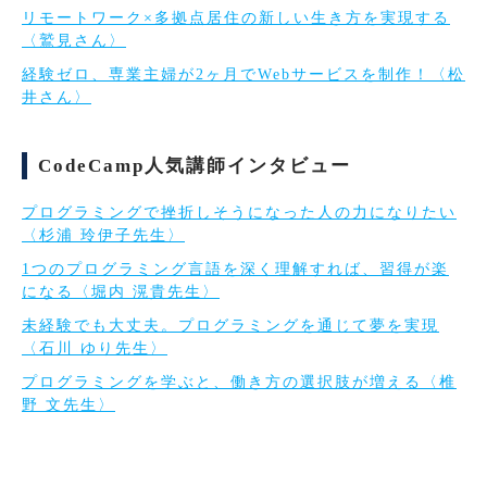
リモートワーク×多拠点居住の新しい生き方を実現する
〈鷲見さん〉
経験ゼロ、専業主婦が2ヶ月でWebサービスを制作！〈松
井さん〉
CodeCamp人気講師インタビュー
プログラミングで挫折しそうになった人の力になりたい
〈杉浦 玲伊子先生〉
1つのプログラミング言語を深く理解すれば、習得が楽
になる〈堀内 滉貴先生〉
未経験でも大丈夫。プログラミングを通じて夢を実現
〈石川 ゆり先生〉
プログラミングを学ぶと、働き方の選択肢が増える〈椎
野 文先生〉