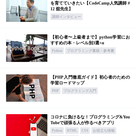
を育てていきたい【CodeCamp人気講師 #
12 舘先生】
講師インタビュー
【初心者〜上級者まで】python学習にお
すすめの本・レベル別3選+α
Python
プログラミング書籍・参考書
【PHP入門徹底ガイド】初心者のための
学習ロードマップ
PHP
プログラミング入門
コロナに負けるな！プログラミング&You
Tubeで頑張る人が作るべきアプリ
Python
HTML
CSS
お役立ち情報