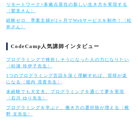
リモートワーク×多拠点居住の新しい生き方を実現する
〈鷲見さん〉
経験ゼロ、専業主婦が2ヶ月でWebサービスを制作！〈松
井さん〉
CodeCamp人気講師インタビュー
プログラミングで挫折しそうになった人の力になりたい
〈杉浦 玲伊子先生〉
1つのプログラミング言語を深く理解すれば、習得が楽
になる〈堀内 滉貴先生〉
未経験でも大丈夫。プログラミングを通じて夢を実現
〈石川 ゆり先生〉
プログラミングを学ぶと、働き方の選択肢が増える〈椎
野 文先生〉