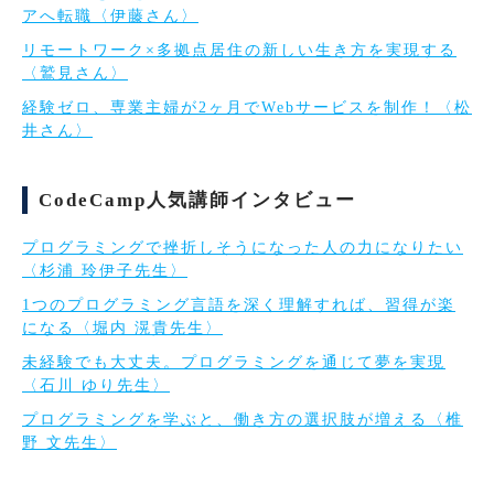
アへ転職〈伊藤さん〉
リモートワーク×多拠点居住の新しい生き方を実現する
〈鷲見さん〉
経験ゼロ、専業主婦が2ヶ月でWebサービスを制作！〈松
井さん〉
CodeCamp人気講師インタビュー
プログラミングで挫折しそうになった人の力になりたい
〈杉浦 玲伊子先生〉
1つのプログラミング言語を深く理解すれば、習得が楽
になる〈堀内 滉貴先生〉
未経験でも大丈夫。プログラミングを通じて夢を実現
〈石川 ゆり先生〉
プログラミングを学ぶと、働き方の選択肢が増える〈椎
野 文先生〉