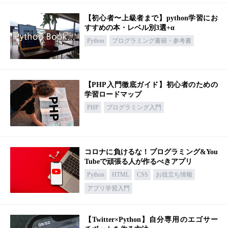
【初心者〜上級者まで】python学習にお
すすめの本・レベル別3選+α
Python
プログラミング書籍・参考書
【PHP入門徹底ガイド】初心者のための
学習ロードマップ
PHP
プログラミング入門
コロナに負けるな！プログラミング&You
Tubeで頑張る人が作るべきアプリ
Python
HTML
CSS
お役立ち情報
アプリ学習入門
【Twitter×Python】自分専用のエゴサー