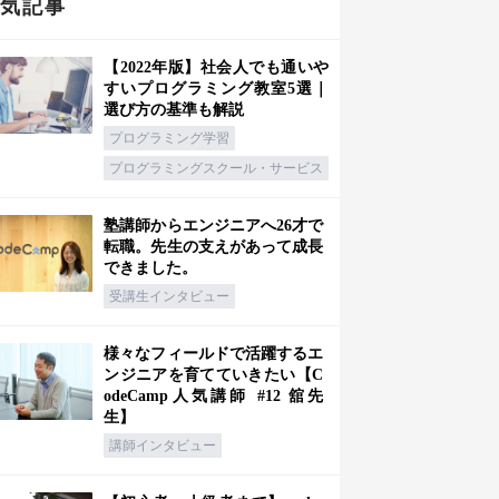
人気記事
【2022年版】社会人でも通いや
すいプログラミング教室5選｜
選び方の基準も解説
プログラミング学習
プログラミングスクール・サービス
塾講師からエンジニアへ26才で
転職。先生の支えがあって成長
できました。
受講生インタビュー
様々なフィールドで活躍するエ
ンジニアを育てていきたい【C
odeCamp人気講師 #12 舘先
生】
講師インタビュー