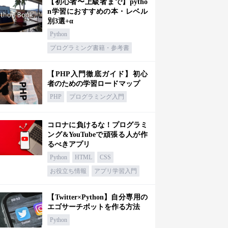
【初心者〜上級者まで】pytho
n学習におすすめの本・レベル
別3選+α
Python
プログラミング書籍・参考書
【PHP入門徹底ガイド】初心
者のための学習ロードマップ
PHP
プログラミング入門
コロナに負けるな！プログラミ
ング&YouTubeで頑張る人が作
るべきアプリ
Python
HTML
CSS
お役立ち情報
アプリ学習入門
【Twitter×Python】自分専用の
エゴサーチボットを作る方法
Python