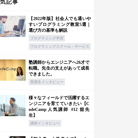
人気記事
【2022年版】社会人でも通いや
すいプログラミング教室5選｜
選び方の基準も解説
プログラミング学習
プログラミングスクール・サービス
塾講師からエンジニアへ26才で
転職。先生の支えがあって成長
できました。
受講生インタビュー
様々なフィールドで活躍するエ
ンジニアを育てていきたい【C
odeCamp人気講師 #12 舘先
生】
講師インタビュー