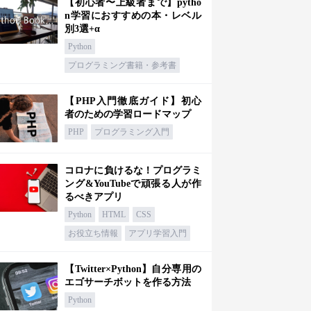
【初心者〜上級者まで】pytho
n学習におすすめの本・レベル
別3選+α
Python
プログラミング書籍・参考書
【PHP入門徹底ガイド】初心
者のための学習ロードマップ
PHP
プログラミング入門
コロナに負けるな！プログラミ
ング&YouTubeで頑張る人が作
るべきアプリ
Python
HTML
CSS
お役立ち情報
アプリ学習入門
【Twitter×Python】自分専用の
エゴサーチボットを作る方法
Python