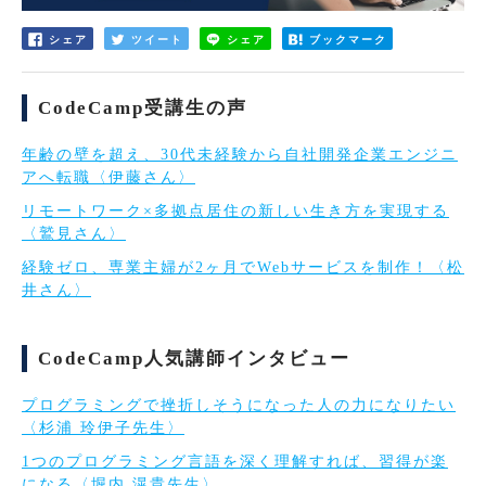
シェア
ツイート
シェア
ブックマーク
CodeCamp受講生の声
年齢の壁を超え、30代未経験から自社開発企業エンジニ
アへ転職〈伊藤さん〉
リモートワーク×多拠点居住の新しい生き方を実現する
〈鷲見さん〉
経験ゼロ、専業主婦が2ヶ月でWebサービスを制作！〈松
井さん〉
CodeCamp人気講師インタビュー
プログラミングで挫折しそうになった人の力になりたい
〈杉浦 玲伊子先生〉
1つのプログラミング言語を深く理解すれば、習得が楽
になる〈堀内 滉貴先生〉