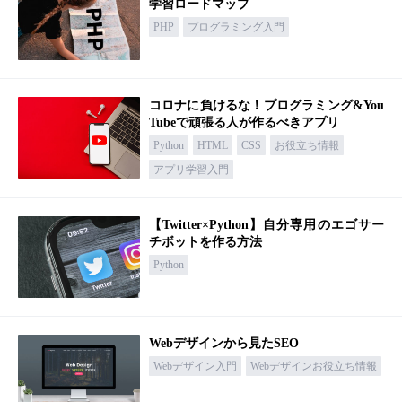
学習ロードマップ
PHP
プログラミング入門
コロナに負けるな！プログラミング&You
Tubeで頑張る人が作るべきアプリ
Python
HTML
CSS
お役立ち情報
アプリ学習入門
【Twitter×Python】自分専用のエゴサー
チボットを作る方法
Python
Webデザインから見たSEO
Webデザイン入門
Webデザインお役立ち情報