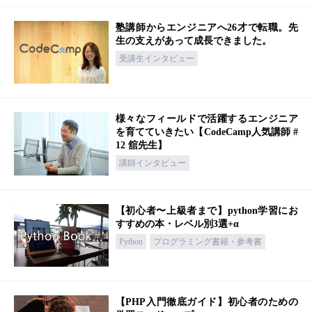
塾講師からエンジニアへ26才で転職。先
生の支えがあって成長できました。
受講生インタビュー
様々なフィールドで活躍するエンジニア
を育てていきたい【CodeCamp人気講師 #
12 舘先生】
講師インタビュー
【初心者〜上級者まで】python学習にお
すすめの本・レベル別3選+α
Python
プログラミング書籍・参考書
【PHP入門徹底ガイド】初心者のための