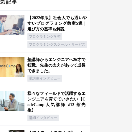
人気記事
【2022年版】社会人でも通いや
すいプログラミング教室5選｜
選び方の基準も解説
プログラミング学習
プログラミングスクール・サービス
塾講師からエンジニアへ26才で
転職。先生の支えがあって成長
できました。
受講生インタビュー
様々なフィールドで活躍するエ
ンジニアを育てていきたい【C
odeCamp人気講師 #12 舘先
生】
講師インタビュー