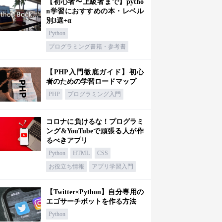
【初心者〜上級者まで】pytho
n学習におすすめの本・レベル
別3選+α
Python
プログラミング書籍・参考書
【PHP入門徹底ガイド】初心
者のための学習ロードマップ
PHP
プログラミング入門
コロナに負けるな！プログラミ
ング&YouTubeで頑張る人が作
るべきアプリ
Python
HTML
CSS
お役立ち情報
アプリ学習入門
【Twitter×Python】自分専用の
エゴサーチボットを作る方法
Python