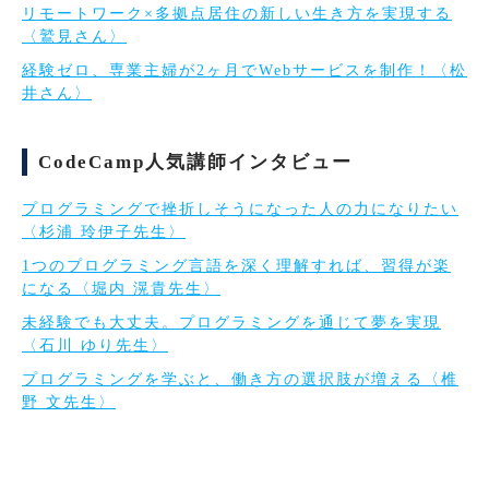
リモートワーク×多拠点居住の新しい生き方を実現する
〈鷲見さん〉
経験ゼロ、専業主婦が2ヶ月でWebサービスを制作！〈松
井さん〉
CodeCamp人気講師インタビュー
プログラミングで挫折しそうになった人の力になりたい
〈杉浦 玲伊子先生〉
1つのプログラミング言語を深く理解すれば、習得が楽
になる〈堀内 滉貴先生〉
未経験でも大丈夫。プログラミングを通じて夢を実現
〈石川 ゆり先生〉
プログラミングを学ぶと、働き方の選択肢が増える〈椎
野 文先生〉