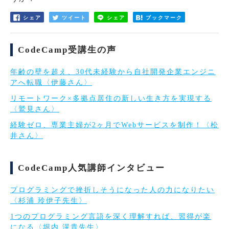
シェア
ツイート
シェア
ブックマーク
CodeCamp受講生の声
年齢の壁を超え、30代未経験から自社開発企業エンジニ
アへ転職〈伊藤さん〉
リモートワーク×多拠点居住の新しい生き方を実現する
〈鷲見さん〉
経験ゼロ、専業主婦が2ヶ月でWebサービスを制作！〈松
井さん〉
CodeCamp人気講師インタビュー
プログラミングで挫折しそうになった人の力になりたい
〈杉浦 玲伊子先生〉
1つのプログラミング言語を深く理解すれば、習得が楽
になる〈堀内 滉貴先生〉