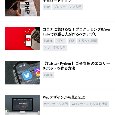
学習ロードマップ
PHP
プログラミング入門
コロナに負けるな！プログラミング&You
Tubeで頑張る人が作るべきアプリ
Python
HTML
CSS
お役立ち情報
アプリ学習入門
【Twitter×Python】自分専用のエゴサー
チボットを作る方法
Python
Webデザインから見たSEO
Webデザイン入門
Webデザインお役立ち情報