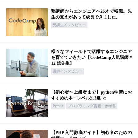
塾講師からエンジニアへ26才で転職。先
生の支えがあって成長できました。
受講生インタビュー
様々なフィールドで活躍するエンジニア
を育てていきたい【CodeCamp人気講師 #
12 舘先生】
講師インタビュー
【初心者〜上級者まで】python学習にお
すすめの本・レベル別3選+α
Python
プログラミング書籍・参考書
【PHP入門徹底ガイド】初心者のための