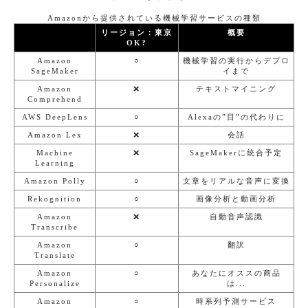
Amazonから提供されている機械学習サービスの種類
リージョン：東京
概要
OK?
Amazon
○
機械学習の実行からデプロ
SageMaker
イまで
Amazon
❌
テキストマイニング
Comprehend
AWS DeepLens
○
Alexaの”目”の代わりに
Amazon Lex
❌
会話
Machine
❌
SageMakerに統合予定
Learning
Amazon Polly
○
文章をリアルな音声に変換
Rekognition
○
画像分析と動画分析
Amazon
❌
自動音声認識
Transcribe
Amazon
○
翻訳
Translate
Amazon
○
あなたにオススの商品
Personalize
は...
Amazon
○
時系列予測サービス