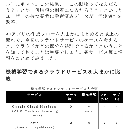
ル）にポスト。この結果、「この動物ってなんだろ
う？」とか「何時頃の到着になるだろう？」といった
ユーザーの持つ疑問に学習済みデータが ”予測値” を
返答。
AIアプリの作成フローを大まかにまとめると以上の
流れで、今回のクラウドサービスのケースを考える
と、クラウドがどの部分を処理できるか？ということ
を知っておくことは重要でしょう。各サービス毎に情
報をまとめてみました。
機械学習できるクラウドサービスを大まかに比
較
機械学習できるクラウドサービス大分類
サービス
データ
機械学習
API
デプ
加工
作成
ロイ
Google Cloud Platform
❌
○
○
○
（AI & Machine Learning
（auto）
Products）
AWS
❌
○
○
○
（Amazon SageMaker）