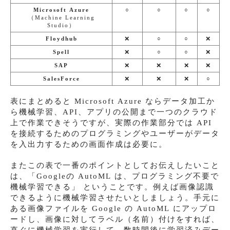
Microsoft Azure
○
○
○
○
（Machine Learning
Studio）
Floydhub
❌
○
○
❌
Spell
❌
○
○
❌
SAP
❌
❌
❌
❌
SalesForce
❌
❌
❌
○
表にまとめると Microsoft Azure ならデータ加工か
ら機械学習、API、アプリの公開まで一つのクラウド
上で作業できそうですが、実際の作業部分では API
を接続するためのプログラミングやユーザーがデータ
を入出力するための画面作成は必要に。
またこの表で一番のポイントとしてお伝えしたいこと
は、「Googleの AutoML は、プログラミング不要で
機械学習できる」 ということです。例えば画像認識
できるように機械学習させたいとしましょう。手元に
ある画像ファイルを Google の AutoML にアップロ
ードし、画像に対してラベル（名前）付けをすれば、
直ぐに機械学習を実行して、数時間後に学習済みデー