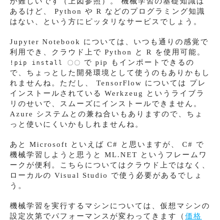
が難しいです（上図参照）。 機械学習の基礎知識は
あるけど、 Python や R などのプログラミング知識
はない、という方にピッタリなサービスでしょう。
Jupyter Notebook については、いつも通りの感覚で
利用でき、クラウド上で Python と R を使用可能。
で pip もインポートできるの
!pip install 〇〇
で、ちょっとした開発環境として使うのもありかもし
れませんね。ただし、 TensorFlow については プレ
インストールされている Werkzeug というライブラ
リのせいで、スムーズにインストールできません。
Azure システムとの兼ね合いもありますので、ちょ
っと使いにくいかもしれませんね。
あと Microsoft といえば C# と思いますが、 C# で
機械学習しようと思うと ML.NET というフレームワ
ークが便利。こちらについてはクラウド上ではなく、
ローカルの Visual Studio で使う必要があるでしょ
う。
機械学習を実行するマシンについては、仮想マシンの
設定次第でパフォーマンスが変わってきます（
価格