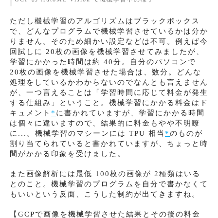
ただし機械学習のアルゴリズムはブラックボックス
で、どんなプログラムで機械学習させているかは分か
りません。そのため細かい設定などは不可。例えば今
回試しに 20枚の画像を機械学習させてみましたが、
学習にかかった時間は約 40分。自分のパソコンで
20枚の画像を機械学習させた場合は、数分。どんな
処理をしているかわからないのでなんとも言えません
が、一つ言えることは「学習時間に応じて料金が発生
する仕組み」ということ。機械学習にかかる料金はド
キュメント
*
に書かれていますが、学習にかかる時間
は個々に違いますので、結果的に料金もやや不明瞭
に...。機械学習のマシーンには TPU 相当
*
のものが
割り当てられていると書かれていますが、ちょっと時
間がかかる印象を受けました。
また画像解析には最低 100枚の画像が 2種類はいる
とのこと。機械学習のプログラムを自分で書かなくて
もいいという反面、こうした制約が出てきますね。
【GCPで画像を機械学習させた結果とその後の料金