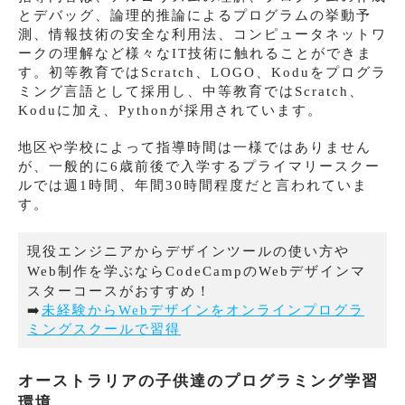
とデバッグ、論理的推論によるプログラムの挙動予
測、情報技術の安全な利用法、コンピュータネットワ
ークの理解など様々なIT技術に触れることができま
す。初等教育ではScratch、LOGO、Koduをプログラ
ミング言語として採用し、中等教育ではScratch、
Koduに加え、Pythonが採用されています。
地区や学校によって指導時間は一様ではありません
が、一般的に6歳前後で入学するプライマリースクー
ルでは週1時間、年間30時間程度だと言われていま
す。
現役エンジニアからデザインツールの使い方や
Web制作を学ぶならCodeCampのWebデザインマ
スターコースがおすすめ！
➡️
未経験からWebデザインをオンラインプログラ
ミングスクールで習得
オーストラリアの子供達のプログラミング学習
環境