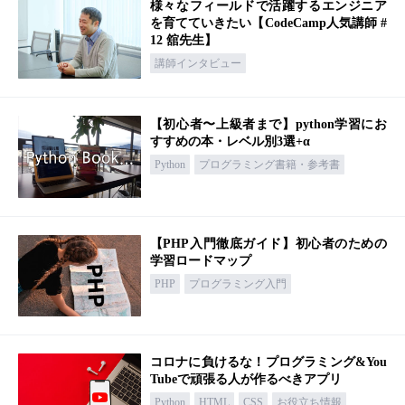
様々なフィールドで活躍するエンジニア
を育てていきたい【CodeCamp人気講師 #
12 舘先生】
講師インタビュー
【初心者〜上級者まで】python学習にお
すすめの本・レベル別3選+α
Python
プログラミング書籍・参考書
【PHP入門徹底ガイド】初心者のための
学習ロードマップ
PHP
プログラミング入門
コロナに負けるな！プログラミング&You
Tubeで頑張る人が作るべきアプリ
Python
HTML
CSS
お役立ち情報