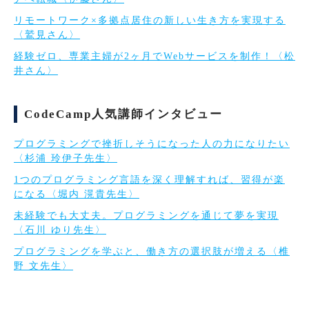
リモートワーク×多拠点居住の新しい生き方を実現する
〈鷲見さん〉
経験ゼロ、専業主婦が2ヶ月でWebサービスを制作！〈松
井さん〉
CodeCamp人気講師インタビュー
プログラミングで挫折しそうになった人の力になりたい
〈杉浦 玲伊子先生〉
1つのプログラミング言語を深く理解すれば、習得が楽
になる〈堀内 滉貴先生〉
未経験でも大丈夫。プログラミングを通じて夢を実現
〈石川 ゆり先生〉
プログラミングを学ぶと、働き方の選択肢が増える〈椎
野 文先生〉