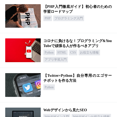
【PHP入門徹底ガイド】初心者のための
学習ロードマップ
PHP
プログラミング入門
コロナに負けるな！プログラミング&You
Tubeで頑張る人が作るべきアプリ
Python
HTML
CSS
お役立ち情報
アプリ学習入門
【Twitter×Python】自分専用のエゴサー
チボットを作る方法
Python
Webデザインから見たSEO
Webデザイン入門
Webデザインお役立ち情報