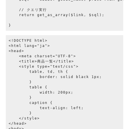
    // クエリ実行

    return get_as_array($link, $sql);

<!DOCTYPE html>

<html lang="ja">

<head>

    <meta charset="UTF-8">

    <title>商品一覧</title>

    <style type="text/css">

        table, td, th {

            border: solid black 1px;

        }

        table {

            width: 200px;

        }

        caption {

            text-align: left;

        }

    </style>

</head>

<body>
