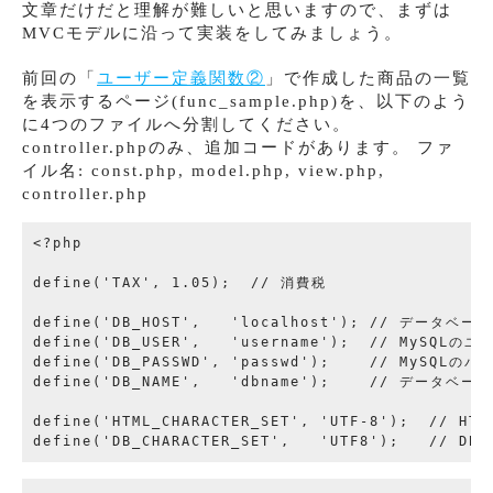
文章だけだと理解が難しいと思いますので、まずは
MVCモデルに沿って実装をしてみましょう。
前回の「
ユーザー定義関数②
」で作成した商品の一覧
を表示するページ(func_sample.p
hp)を、以下のよう
に4つのファイルへ分割してください。
controller.phpのみ、追加コードがあります。 ファ
イル名: const.php, model.php, view.php,
controller.php
<?php

define('TAX', 1.05);  // 消費税

define('DB_HOST',   'localhost'); // データ
define('DB_USER',   'username');  // MySQLのユ
define('DB_PASSWD', 'passwd');    // MySQLのパ
define('DB_NAME',   'dbname');    // データベース
define('HTML_CHARACTER_SET', 'UTF-8');  // 