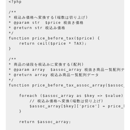
<?php

/**

* 税込み価格へ変換する(端数は切り上げ)

* @param str  $price 税抜き価格

* @return str 税込み価格

*/

function price_before_tax($price) {

    return ceil($price * TAX);

}

/**

* 商品の値段を税込みに変換する(配列)

* @param array  $assoc_array 税抜き商品一覧配列デー
* @return array 税込み商品一覧配列データ

*/

function price_before_tax_assoc_array($assoc_ar
    foreach ($assoc_array as $key => $value) {

        // 税込み価格へ変換(端数は切り上げ)

        $assoc_array[$key]['price'] = price_be
    }

    return $assoc_array;
