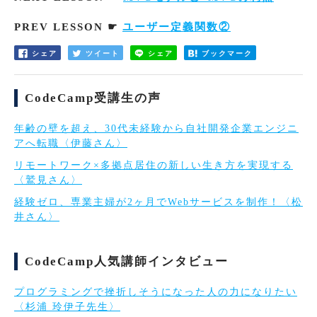
PREV LESSON ☛
ユーザー定義関数②
シェア
ツイート
シェア
ブックマーク
CodeCamp受講生の声
年齢の壁を超え、30代未経験から自社開発企業エンジニ
アへ転職〈伊藤さん〉
リモートワーク×多拠点居住の新しい生き方を実現する
〈鷲見さん〉
経験ゼロ、専業主婦が2ヶ月でWebサービスを制作！〈松
井さん〉
CodeCamp人気講師インタビュー
プログラミングで挫折しそうになった人の力になりたい
〈杉浦 玲伊子先生〉