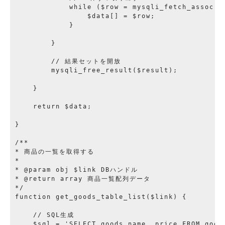
            while ($row = mysqli_fetch_assoc($r
                $data[] = $row;

            }

        }

        // 結果セットを開放

        mysqli_free_result($result);

    }

    return $data;

}

/**

* 商品の一覧を取得する

*

* @param obj $link DBハンドル

* @return array 商品一覧配列データ

*/

function get_goods_table_list($link) {

    // SQL生成

    $sql = 'SELECT goods_name, price FROM goods