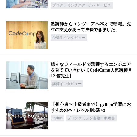
プログラミングスクール・サービス
塾講師からエンジニアへ26才で転職。先
生の支えがあって成長できました。
受講生インタビュー
様々なフィールドで活躍するエンジニア
を育てていきたい【CodeCamp人気講師 #
12 舘先生】
講師インタビュー
【初心者〜上級者まで】python学習にお
すすめの本・レベル別3選+α
Python
プログラミング書籍・参考書