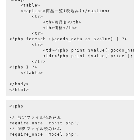
    <table>

    <caption>商品一覧(税込み)</caption>

        <tr>

            <th>商品名</th>

            <th>価格</th>

        <tr>

<?php foreach ($goods_data as $value) { ?>

        <tr>

            <td><?php print $value['goods_name'
            <td><?php print $value['price']; ?>
        </tr>

<?php } ?>

    </table>

</body>

<?php

// 設定ファイル読み込み

require_once 'const.php';

// 関数ファイル読み込み

require_once 'model.php';
