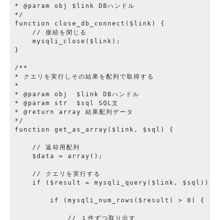
* @param obj $link DBハンドル

*/

function close_db_connect($link) {

    // 接続を閉じる

    mysqli_close($link);

}

/**

* クエリを実行しその結果を配列で取得する

*

* @param obj  $link DBハンドル

* @param str  $sql SQL文

* @return array 結果配列データ

*/

function get_as_array($link, $sql) {

    // 返却用配列

    $data = array();

    // クエリを実行する

    if ($result = mysqli_query($link, $sql)) {

        if (mysqli_num_rows($result) > 0) {

            // １件ずつ取り出す
