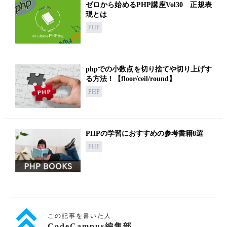
ゼロから始めるPHP講座Vol30 正規表
現とは
PHP
phpでの小数点を切り捨てや切り上げす
る方法！【floor/ceil/round】
PHP
PHPの学習におすすめの参考書籍8選
PHP
この記事を書いた人
CodeCampus編集部