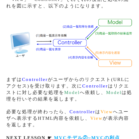
れを図に示すと、以下のようになります。
まずは
Controller
がユーザからのリクエスト(URLに
アクセス)を受け取ります。次に
Controller
はリクエ
ストに対し必要な処理を
Model
へ依頼し、
Model
は処
理を行いその結果を返します。
必要な処理が終わったら、
Controller
は
View
へユー
ザへ表示するHTML内容を依頼し、
View
が表示内容
を返します。
NEXT LESSON ☛
MVCモデル②~MVCの利点