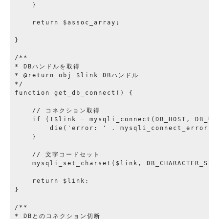
    }

    return $assoc_array;

}

/**

* DBハンドルを取得

* @return obj $link DBハンドル

*/

function get_db_connect() {

    // コネクション取得

    if (!$link = mysqli_connect(DB_HOST, DB_USE
        die('error: ' . mysqli_connect_error())
    }

    // 文字コードセット

    mysqli_set_charset($link, DB_CHARACTER_SET)
    return $link;

}

/**

* DBとのコネクション切断
