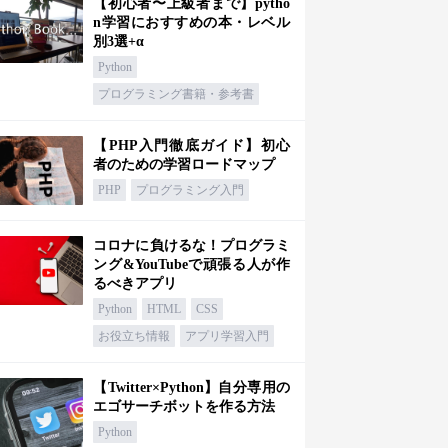
【初心者〜上級者まで】pytho
n学習におすすめの本・レベル
別3選+α
Python
プログラミング書籍・参考書
【PHP入門徹底ガイド】初心
者のための学習ロードマップ
PHP
プログラミング入門
コロナに負けるな！プログラミ
ング&YouTubeで頑張る人が作
るべきアプリ
Python
HTML
CSS
お役立ち情報
アプリ学習入門
【Twitter×Python】自分専用の
エゴサーチボットを作る方法
Python