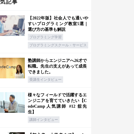
人気記事
【2022年版】社会人でも通いや
すいプログラミング教室5選｜
選び方の基準も解説
プログラミング学習
プログラミングスクール・サービス
塾講師からエンジニアへ26才で
転職。先生の支えがあって成長
できました。
受講生インタビュー
様々なフィールドで活躍するエ
ンジニアを育てていきたい【C
odeCamp人気講師 #12 舘先
生】
講師インタビュー