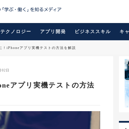
テクノロジー
アプリ開発
ビジネススキル
キ
！iPhoneアプリ実機テストの方法を解説
月02日
oneアプリ実機テストの方法