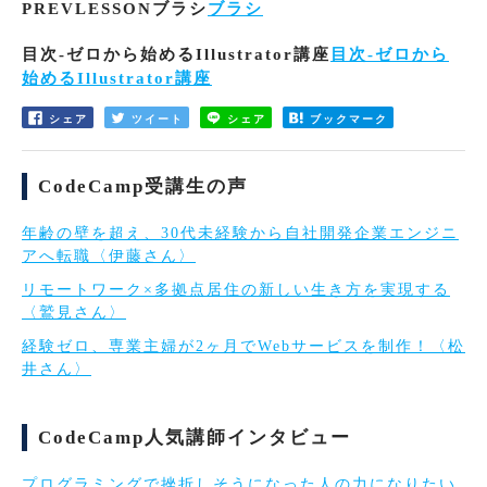
PREVLESSONブラシ
ブラシ
目次-ゼロから始めるIllustrator講座
目次-ゼロから
始めるIllustrator講座
シェア
ツイート
シェア
ブックマーク
CodeCamp受講生の声
年齢の壁を超え、30代未経験から自社開発企業エンジニ
アへ転職〈伊藤さん〉
リモートワーク×多拠点居住の新しい生き方を実現する
〈鷲見さん〉
経験ゼロ、専業主婦が2ヶ月でWebサービスを制作！〈松
井さん〉
CodeCamp人気講師インタビュー
プログラミングで挫折しそうになった人の力になりたい