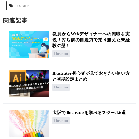
Illustrator
関連記事
教員からWebデザイナーへの転職を実
現！持ち前の自走力で乗り越えた未経
験の壁！
Illustrator
Illustrator初心者が見ておきたい使い方
と初期設定まとめ
Illustrator
大阪でillustratorを学べるスクール6選
Illustrator