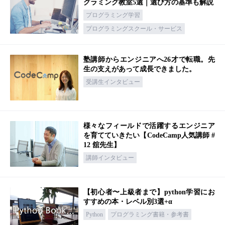
グラミング教室5選｜選び方の基準も解説
プログラミング学習
プログラミングスクール・サービス
塾講師からエンジニアへ26才で転職。先
生の支えがあって成長できました。
受講生インタビュー
様々なフィールドで活躍するエンジニア
を育てていきたい【CodeCamp人気講師 #
12 舘先生】
講師インタビュー
【初心者〜上級者まで】python学習にお
すすめの本・レベル別3選+α
Python
プログラミング書籍・参考書