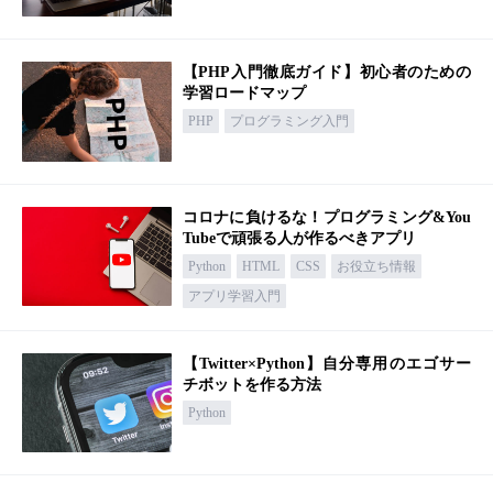
【PHP入門徹底ガイド】初心者のための
学習ロードマップ
PHP
プログラミング入門
コロナに負けるな！プログラミング&You
Tubeで頑張る人が作るべきアプリ
Python
HTML
CSS
お役立ち情報
アプリ学習入門
【Twitter×Python】自分専用のエゴサー
チボットを作る方法
Python