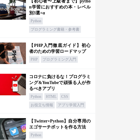
【初心者〜上級者まで】pytho
n学習におすすめの本・レベル
別3選+α
Python
プログラミング書籍・参考書
【PHP入門徹底ガイド】初心
者のための学習ロードマップ
PHP
プログラミング入門
コロナに負けるな！プログラミ
ング&YouTubeで頑張る人が作
るべきアプリ
Python
HTML
CSS
お役立ち情報
アプリ学習入門
【Twitter×Python】自分専用の
エゴサーチボットを作る方法
Python