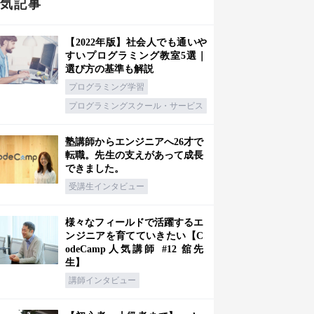
人気記事
【2022年版】社会人でも通いや
すいプログラミング教室5選｜
選び方の基準も解説
プログラミング学習
プログラミングスクール・サービス
塾講師からエンジニアへ26才で
転職。先生の支えがあって成長
できました。
受講生インタビュー
様々なフィールドで活躍するエ
ンジニアを育てていきたい【C
odeCamp人気講師 #12 舘先
生】
講師インタビュー