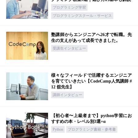
プログラミング学習
プログラミングスクール・サービス
塾講師からエンジニアへ26才で転職。先
生の支えがあって成長できました。
受講生インタビュー
様々なフィールドで活躍するエンジニア
を育てていきたい【CodeCamp人気講師 #
12 舘先生】
講師インタビュー
【初心者〜上級者まで】python学習にお
すすめの本・レベル別3選+α
Python
プログラミング書籍・参考書