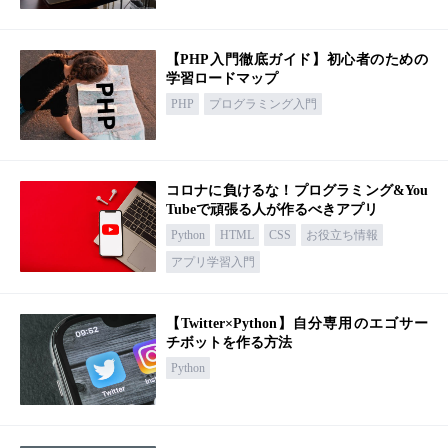
【PHP入門徹底ガイド】初心者のための
学習ロードマップ
PHP
プログラミング入門
コロナに負けるな！プログラミング&You
Tubeで頑張る人が作るべきアプリ
Python
HTML
CSS
お役立ち情報
アプリ学習入門
【Twitter×Python】自分専用のエゴサー
チボットを作る方法
Python