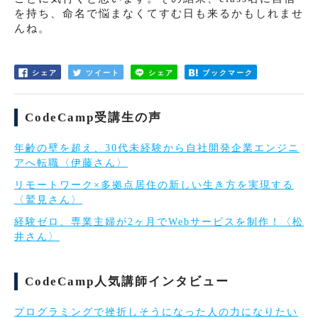
を持ち、命名で悩まなくてすむ日も来るかもしれませ
んね。
シェア
ツイート
シェア
ブックマーク
CodeCamp受講生の声
年齢の壁を超え、30代未経験から自社開発企業エンジニ
アへ転職〈伊藤さん〉
リモートワーク×多拠点居住の新しい生き方を実現する
〈鷲見さん〉
経験ゼロ、専業主婦が2ヶ月でWebサービスを制作！〈松
井さん〉
CodeCamp人気講師インタビュー
プログラミングで挫折しそうになった人の力になりたい