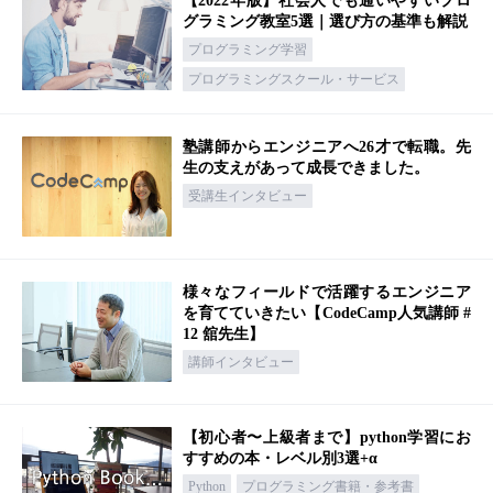
【2022年版】社会人でも通いやすいプロ
グラミング教室5選｜選び方の基準も解説
プログラミング学習
プログラミングスクール・サービス
塾講師からエンジニアへ26才で転職。先
生の支えがあって成長できました。
受講生インタビュー
様々なフィールドで活躍するエンジニア
を育てていきたい【CodeCamp人気講師 #
12 舘先生】
講師インタビュー
【初心者〜上級者まで】python学習にお
すすめの本・レベル別3選+α
Python
プログラミング書籍・参考書