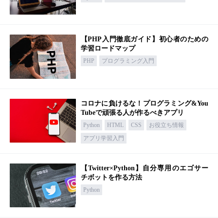
【PHP入門徹底ガイド】初心者のための
学習ロードマップ
PHP
プログラミング入門
コロナに負けるな！プログラミング&You
Tubeで頑張る人が作るべきアプリ
Python
HTML
CSS
お役立ち情報
アプリ学習入門
【Twitter×Python】自分専用のエゴサー
チボットを作る方法
Python