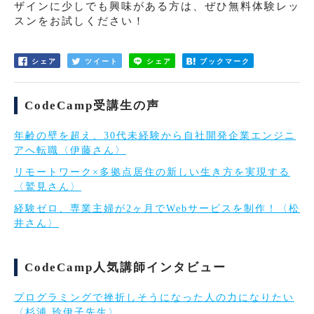
ザインに少しでも興味がある方は、ぜひ無料体験レッ
スンをお試しください！
シェア
ツイート
シェア
ブックマーク
CodeCamp受講生の声
年齢の壁を超え、30代未経験から自社開発企業エンジニ
アへ転職〈伊藤さん〉
リモートワーク×多拠点居住の新しい生き方を実現する
〈鷲見さん〉
経験ゼロ、専業主婦が2ヶ月でWebサービスを制作！〈松
井さん〉
CodeCamp人気講師インタビュー
プログラミングで挫折しそうになった人の力になりたい
〈杉浦 玲伊子先生〉