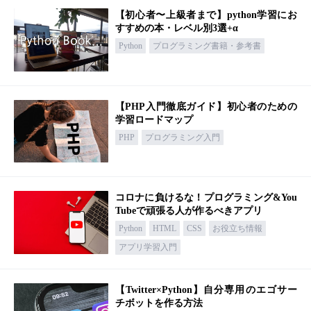
【初心者〜上級者まで】python学習にお
すすめの本・レベル別3選+α
Python
プログラミング書籍・参考書
【PHP入門徹底ガイド】初心者のための
学習ロードマップ
PHP
プログラミング入門
コロナに負けるな！プログラミング&You
Tubeで頑張る人が作るべきアプリ
Python
HTML
CSS
お役立ち情報
アプリ学習入門
【Twitter×Python】自分専用のエゴサー
チボットを作る方法