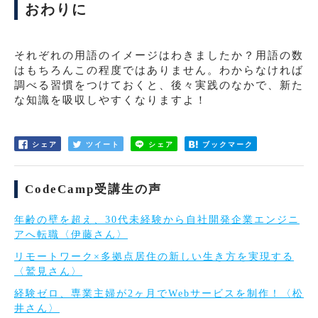
おわりに
それぞれの用語のイメージはわきましたか？用語の数
はもちろんこの程度ではありません。わからなければ
調べる習慣をつけておくと、後々実践のなかで、新た
な知識を吸収しやすくなりますよ！
シェア
ツイート
シェア
ブックマーク
CodeCamp受講生の声
年齢の壁を超え、30代未経験から自社開発企業エンジニ
アへ転職〈伊藤さん〉
リモートワーク×多拠点居住の新しい生き方を実現する
〈鷲見さん〉
経験ゼロ、専業主婦が2ヶ月でWebサービスを制作！〈松
井さん〉